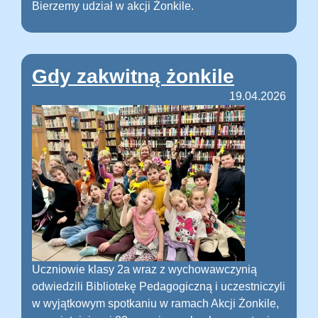
Bierzemy udział w akcji Żonkile.
Gdy zakwitną żonkile
19.04.2026
Uczniowie klasy 2a wraz z wychowawczynią
odwiedzili Bibliotekę Pedagogiczną i uczestniczyli
w wyjątkowym spotkaniu w ramach Akcji Żonkile,