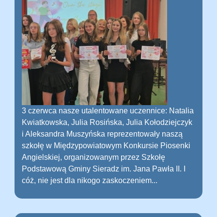
3 czerwca nasze utalentowane uczennice: Natalia
Kwiatkowska, Julia Rosińska, Julia Kołodziejczyk
i Aleksandra Muszyńska reprezentowały naszą
szkołę w Międzypowiatowym Konkursie Piosenki
Angielskiej, organizowanym przez Szkołę
Podstawową Gminy Sieradz im. Jana Pawła II. I
cóż, nie jest dla nikogo zaskoczeniem...