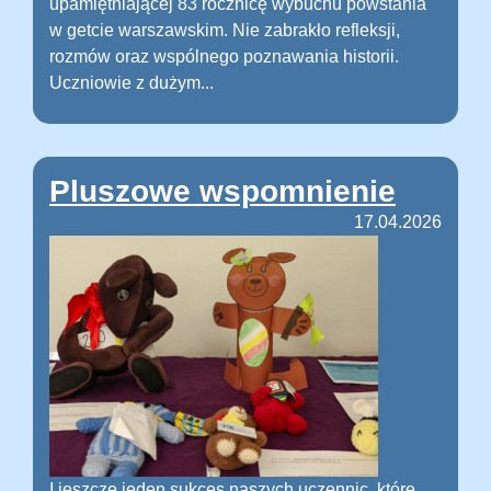
upamiętniającej 83 rocznicę wybuchu powstania
w getcie warszawskim. Nie zabrakło refleksji,
rozmów oraz wspólnego poznawania historii.
Uczniowie z dużym...
Pluszowe wspomnienie
17.04.2026
I jeszcze jeden sukces naszych uczennic, które