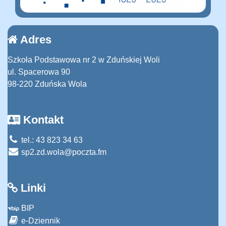
Adres
Szkoła Podstawowa nr 2 w Zduńskiej Woli
ul. Spacerowa 90
98-220 Zduńska Wola
Kontakt
tel.: 43 823 34 63
sp2.zd.wola@poczta.fm
Linki
BIP
e-Dziennik