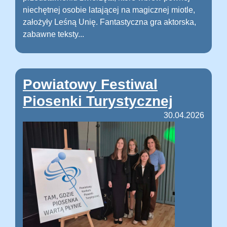
niechętnej osobie latającej na magicznej miotle,
założyły Leśną Unię. Fantastyczna gra aktorska,
zabawne teksty...
Powiatowy Festiwal
Piosenki Turystycznej
30.04.2026