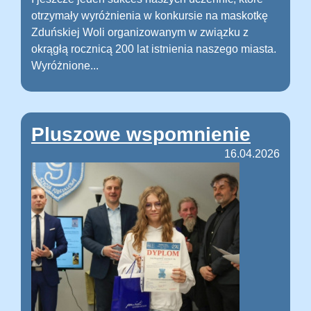
otrzymały wyróżnienia w konkursie na maskotkę
Zduńskiej Woli organizowanym w związku z
okrągłą rocznicą 200 lat istnienia naszego miasta.
Wyróżnione...
Pluszowe wspomnienie
16.04.2026