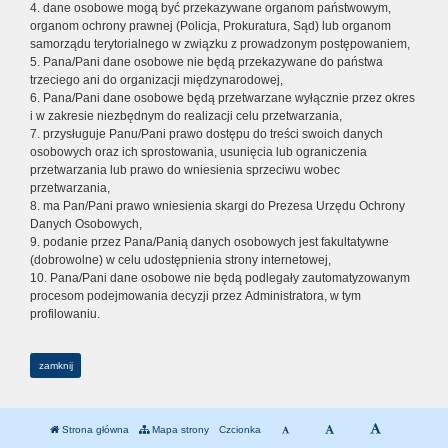
4. dane osobowe mogą być przekazywane organom państwowym,
organom ochrony prawnej (Policja, Prokuratura, Sąd) lub organom
samorządu terytorialnego w związku z prowadzonym postępowaniem,
5. Pana/Pani dane osobowe nie będą przekazywane do państwa
trzeciego ani do organizacji międzynarodowej,
6. Pana/Pani dane osobowe będą przetwarzane wyłącznie przez okres
i w zakresie niezbędnym do realizacji celu przetwarzania,
7. przysługuje Panu/Pani prawo dostępu do treści swoich danych
osobowych oraz ich sprostowania, usunięcia lub ograniczenia
przetwarzania lub prawo do wniesienia sprzeciwu wobec
przetwarzania,
8. ma Pan/Pani prawo wniesienia skargi do Prezesa Urzędu Ochrony
Danych Osobowych,
9. podanie przez Pana/Panią danych osobowych jest fakultatywne
(dobrowolne) w celu udostępnienia strony internetowej,
10. Pana/Pani dane osobowe nie będą podlegały zautomatyzowanym
procesom podejmowania decyzji przez Administratora, w tym
profilowaniu.
zamknij
Strona główna
Mapa strony
Czcionka