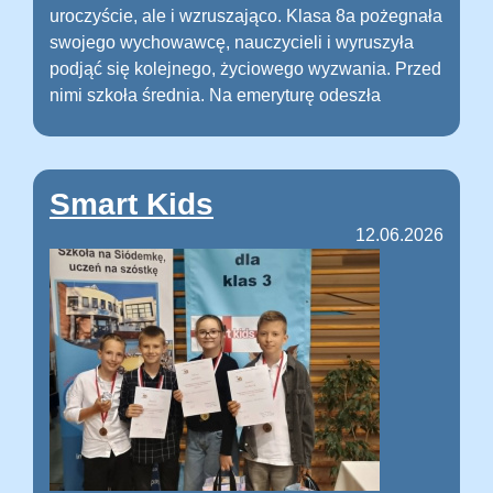
uroczyście, ale i wzruszająco. Klasa 8a pożegnała
swojego wychowawcę, nauczycieli i wyruszyła
podjąć się kolejnego, życiowego wyzwania. Przed
nimi szkoła średnia. Na emeryturę odeszła
Smart Kids
12.06.2026