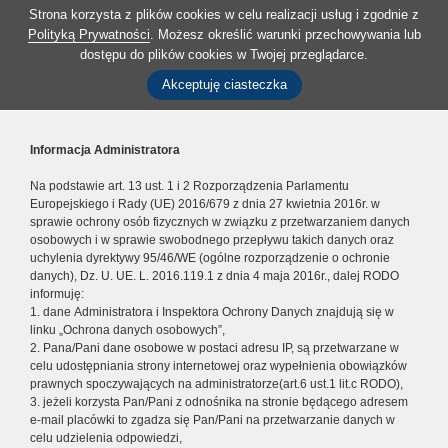
Strona korzysta z plików cookies w celu realizacji usług i zgodnie z
Polityką Prywatności
. Możesz określić warunki przechowywania lub
dostępu do plików cookies w Twojej przeglądarce.
Akceptuję ciasteczka
Informacja Administratora
Na podstawie art. 13 ust. 1 i 2 Rozporządzenia Parlamentu
Europejskiego i Rady (UE) 2016/679 z dnia 27 kwietnia 2016r. w
sprawie ochrony osób fizycznych w związku z przetwarzaniem danych
osobowych i w sprawie swobodnego przepływu takich danych oraz
uchylenia dyrektywy 95/46/WE (ogólne rozporządzenie o ochronie
danych), Dz. U. UE. L. 2016.119.1 z dnia 4 maja 2016r., dalej RODO
informuję:
1. dane Administratora i Inspektora Ochrony Danych znajdują się w
linku „Ochrona danych osobowych”,
2. Pana/Pani dane osobowe w postaci adresu IP, są przetwarzane w
celu udostępniania strony internetowej oraz wypełnienia obowiązków
prawnych spoczywających na administratorze(art.6 ust.1 lit.c RODO),
3. jeżeli korzysta Pan/Pani z odnośnika na stronie będącego adresem
e-mail placówki to zgadza się Pan/Pani na przetwarzanie danych w
celu udzielenia odpowiedzi,