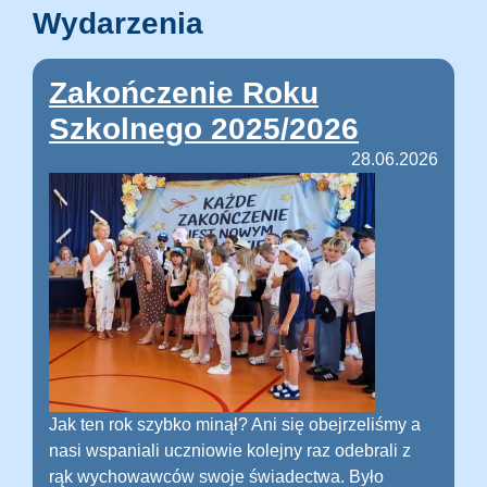
Wydarzenia
Zakończenie Roku
Szkolnego 2025/2026
28.06.2026
Jak ten rok szybko minął? Ani się obejrzeliśmy a
nasi wspaniali uczniowie kolejny raz odebrali z
rąk wychowawców swoje świadectwa. Było