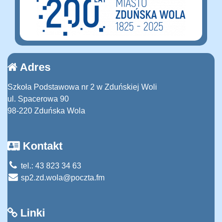
Adres
Szkoła Podstawowa nr 2 w Zduńskiej Woli
ul. Spacerowa 90
98-220 Zduńska Wola
Kontakt
tel.: 43 823 34 63
sp2.zd.wola@poczta.fm
Linki