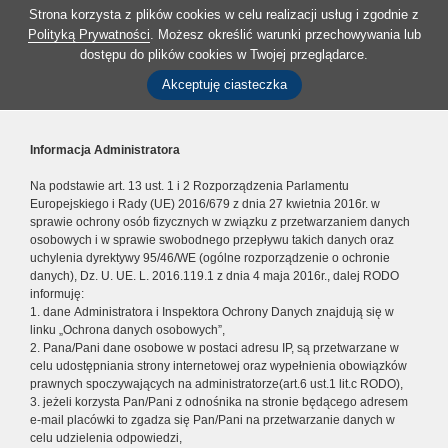
Strona korzysta z plików cookies w celu realizacji usług i zgodnie z
Polityką Prywatności
. Możesz określić warunki przechowywania lub
dostępu do plików cookies w Twojej przeglądarce.
Akceptuję ciasteczka
Informacja Administratora
Na podstawie art. 13 ust. 1 i 2 Rozporządzenia Parlamentu
Europejskiego i Rady (UE) 2016/679 z dnia 27 kwietnia 2016r. w
sprawie ochrony osób fizycznych w związku z przetwarzaniem danych
osobowych i w sprawie swobodnego przepływu takich danych oraz
uchylenia dyrektywy 95/46/WE (ogólne rozporządzenie o ochronie
danych), Dz. U. UE. L. 2016.119.1 z dnia 4 maja 2016r., dalej RODO
informuję:
1. dane Administratora i Inspektora Ochrony Danych znajdują się w
linku „Ochrona danych osobowych”,
2. Pana/Pani dane osobowe w postaci adresu IP, są przetwarzane w
celu udostępniania strony internetowej oraz wypełnienia obowiązków
prawnych spoczywających na administratorze(art.6 ust.1 lit.c RODO),
3. jeżeli korzysta Pan/Pani z odnośnika na stronie będącego adresem
e-mail placówki to zgadza się Pan/Pani na przetwarzanie danych w
celu udzielenia odpowiedzi,