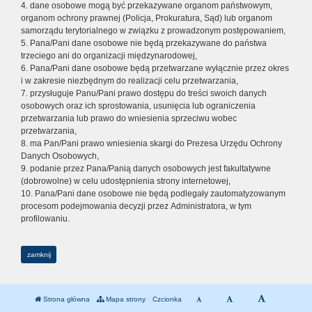
4. dane osobowe mogą być przekazywane organom państwowym,
organom ochrony prawnej (Policja, Prokuratura, Sąd) lub organom
samorządu terytorialnego w związku z prowadzonym postępowaniem,
5. Pana/Pani dane osobowe nie będą przekazywane do państwa
trzeciego ani do organizacji międzynarodowej,
6. Pana/Pani dane osobowe będą przetwarzane wyłącznie przez okres
i w zakresie niezbędnym do realizacji celu przetwarzania,
7. przysługuje Panu/Pani prawo dostępu do treści swoich danych
osobowych oraz ich sprostowania, usunięcia lub ograniczenia
przetwarzania lub prawo do wniesienia sprzeciwu wobec
przetwarzania,
8. ma Pan/Pani prawo wniesienia skargi do Prezesa Urzędu Ochrony
Danych Osobowych,
9. podanie przez Pana/Panią danych osobowych jest fakultatywne
(dobrowolne) w celu udostępnienia strony internetowej,
10. Pana/Pani dane osobowe nie będą podlegały zautomatyzowanym
procesom podejmowania decyzji przez Administratora, w tym
profilowaniu.
zamknij
Strona główna
Mapa strony
Czcionka