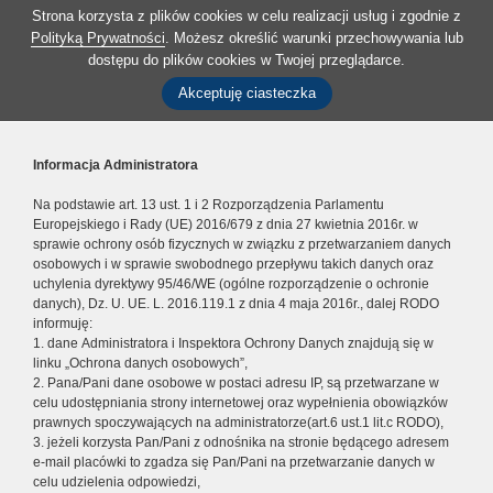
Strona korzysta z plików cookies w celu realizacji usług i zgodnie z
Polityką Prywatności
. Możesz określić warunki przechowywania lub
dostępu do plików cookies w Twojej przeglądarce.
Akceptuję ciasteczka
Informacja Administratora
Na podstawie art. 13 ust. 1 i 2 Rozporządzenia Parlamentu
Europejskiego i Rady (UE) 2016/679 z dnia 27 kwietnia 2016r. w
sprawie ochrony osób fizycznych w związku z przetwarzaniem danych
osobowych i w sprawie swobodnego przepływu takich danych oraz
uchylenia dyrektywy 95/46/WE (ogólne rozporządzenie o ochronie
danych), Dz. U. UE. L. 2016.119.1 z dnia 4 maja 2016r., dalej RODO
informuję:
1. dane Administratora i Inspektora Ochrony Danych znajdują się w
linku „Ochrona danych osobowych”,
2. Pana/Pani dane osobowe w postaci adresu IP, są przetwarzane w
celu udostępniania strony internetowej oraz wypełnienia obowiązków
prawnych spoczywających na administratorze(art.6 ust.1 lit.c RODO),
3. jeżeli korzysta Pan/Pani z odnośnika na stronie będącego adresem
e-mail placówki to zgadza się Pan/Pani na przetwarzanie danych w
celu udzielenia odpowiedzi,