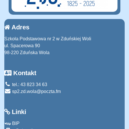
Adres
Szkoła Podstawowa nr 2 w Zduńskiej Woli
ul. Spacerowa 90
98-220 Zduńska Wola
Kontakt
tel.: 43 823 34 63
sp2.zd.wola@poczta.fm
Linki
BIP