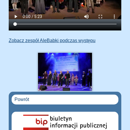
Zobacz zespół AleBabki podczas występu
Powrót