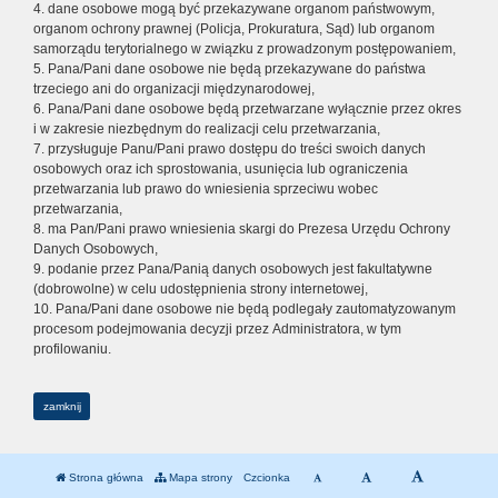
4. dane osobowe mogą być przekazywane organom państwowym,
organom ochrony prawnej (Policja, Prokuratura, Sąd) lub organom
samorządu terytorialnego w związku z prowadzonym postępowaniem,
5. Pana/Pani dane osobowe nie będą przekazywane do państwa
trzeciego ani do organizacji międzynarodowej,
6. Pana/Pani dane osobowe będą przetwarzane wyłącznie przez okres
i w zakresie niezbędnym do realizacji celu przetwarzania,
7. przysługuje Panu/Pani prawo dostępu do treści swoich danych
osobowych oraz ich sprostowania, usunięcia lub ograniczenia
przetwarzania lub prawo do wniesienia sprzeciwu wobec
przetwarzania,
8. ma Pan/Pani prawo wniesienia skargi do Prezesa Urzędu Ochrony
Danych Osobowych,
9. podanie przez Pana/Panią danych osobowych jest fakultatywne
(dobrowolne) w celu udostępnienia strony internetowej,
10. Pana/Pani dane osobowe nie będą podlegały zautomatyzowanym
procesom podejmowania decyzji przez Administratora, w tym
profilowaniu.
zamknij
Strona główna
Mapa strony
Czcionka