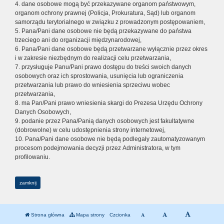
4. dane osobowe mogą być przekazywane organom państwowym,
organom ochrony prawnej (Policja, Prokuratura, Sąd) lub organom
samorządu terytorialnego w związku z prowadzonym postępowaniem,
5. Pana/Pani dane osobowe nie będą przekazywane do państwa
trzeciego ani do organizacji międzynarodowej,
6. Pana/Pani dane osobowe będą przetwarzane wyłącznie przez okres
i w zakresie niezbędnym do realizacji celu przetwarzania,
7. przysługuje Panu/Pani prawo dostępu do treści swoich danych
osobowych oraz ich sprostowania, usunięcia lub ograniczenia
przetwarzania lub prawo do wniesienia sprzeciwu wobec
przetwarzania,
8. ma Pan/Pani prawo wniesienia skargi do Prezesa Urzędu Ochrony
Danych Osobowych,
9. podanie przez Pana/Panią danych osobowych jest fakultatywne
(dobrowolne) w celu udostępnienia strony internetowej,
10. Pana/Pani dane osobowe nie będą podlegały zautomatyzowanym
procesom podejmowania decyzji przez Administratora, w tym
profilowaniu.
zamknij
Strona główna
Mapa strony
Czcionka