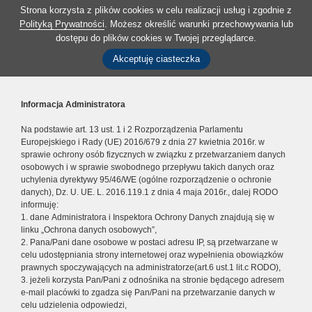
Strona korzysta z plików cookies w celu realizacji usług i zgodnie z
Polityką Prywatności
. Możesz określić warunki przechowywania lub
dostępu do plików cookies w Twojej przeglądarce.
Akceptuję ciasteczka
Informacja Administratora
Na podstawie art. 13 ust. 1 i 2 Rozporządzenia Parlamentu
Europejskiego i Rady (UE) 2016/679 z dnia 27 kwietnia 2016r. w
sprawie ochrony osób fizycznych w związku z przetwarzaniem danych
osobowych i w sprawie swobodnego przepływu takich danych oraz
uchylenia dyrektywy 95/46/WE (ogólne rozporządzenie o ochronie
danych), Dz. U. UE. L. 2016.119.1 z dnia 4 maja 2016r., dalej RODO
informuję:
1. dane Administratora i Inspektora Ochrony Danych znajdują się w
linku „Ochrona danych osobowych”,
2. Pana/Pani dane osobowe w postaci adresu IP, są przetwarzane w
celu udostępniania strony internetowej oraz wypełnienia obowiązków
prawnych spoczywających na administratorze(art.6 ust.1 lit.c RODO),
3. jeżeli korzysta Pan/Pani z odnośnika na stronie będącego adresem
e-mail placówki to zgadza się Pan/Pani na przetwarzanie danych w
celu udzielenia odpowiedzi,