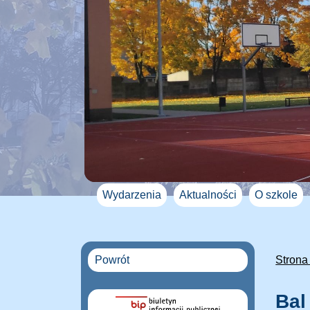
Wydarzenia
Aktualności
O szkole
Powrót
Strona
Bal