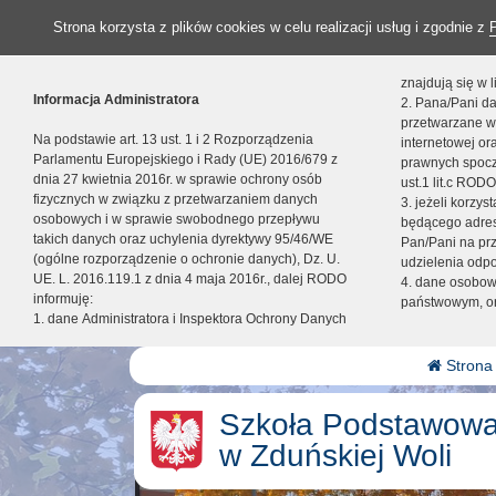
Strona korzysta z plików cookies w celu realizacji usług i zgodnie z
znajdują się w
Informacja Administratora
2. Pana/Pani da
przetwarzane w
Na podstawie art. 13 ust. 1 i 2 Rozporządzenia
internetowej o
Parlamentu Europejskiego i Rady (UE) 2016/679 z
prawnych spocz
dnia 27 kwietnia 2016r. w sprawie ochrony osób
ust.1 lit.c RODO
fizycznych w związku z przetwarzaniem danych
3. jeżeli korzy
osobowych i w sprawie swobodnego przepływu
będącego adres
takich danych oraz uchylenia dyrektywy 95/46/WE
Pan/Pani na pr
(ogólne rozporządzenie o ochronie danych), Dz. U.
udzielenia odp
UE. L. 2016.119.1 z dnia 4 maja 2016r., dalej RODO
4. dane osobo
informuję:
państwowym, or
1. dane Administratora i Inspektora Ochrony Danych
Strona
Szkoła Podstawowa
w Zduńskiej Woli