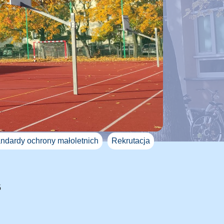
ndardy ochrony małoletnich
Rekrutacja
5