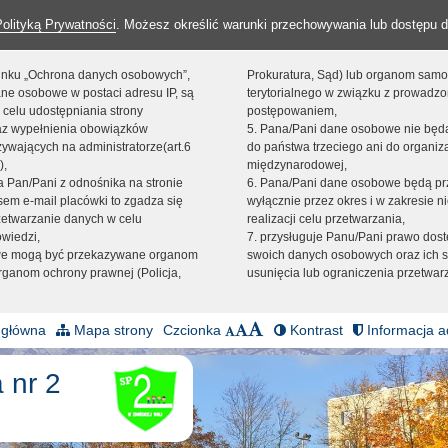
Polityką Prywatności
. Możesz określić warunki przechowywania lub dostępu d
 linku „Ochrona danych osobowych”,
Prokuratura, Sąd) lub organom sam
ne osobowe w postaci adresu IP, są
terytorialnego w związku z prowadz
 celu udostępniania strony
postępowaniem,
raz wypełnienia obowiązków
5. Pana/Pani dane osobowe nie bę
ywających na administratorze(art.6
do państwa trzeciego ani do organiza
),
międzynarodowej,
sta Pan/Pani z odnośnika na stronie
6. Pana/Pani dane osobowe będą pr
em e-mail placówki to zgadza się
wyłącznie przez okres i w zakresie 
zetwarzanie danych w celu
realizacji celu przetwarzania,
owiedzi,
7. przysługuje Panu/Pani prawo dost
we mogą być przekazywane organom
swoich danych osobowych oraz ich s
ganom ochrony prawnej (Policja,
usunięcia lub ograniczenia przetwar
 główna
Mapa strony
Czcionka
Kontrast
Informacja a
 nr 2