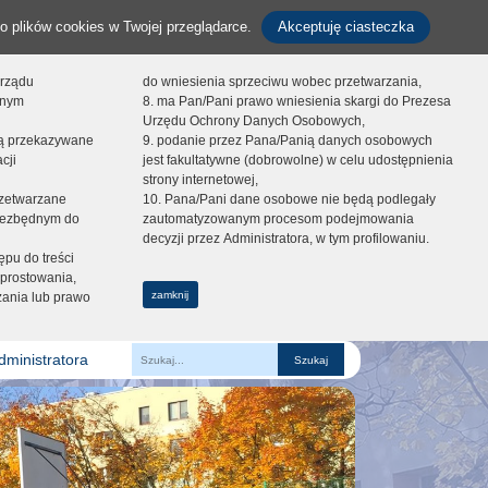
o plików cookies w Twojej przeglądarce.
Akceptuję ciasteczka
orządu
do wniesienia sprzeciwu wobec przetwarzania,
onym
8. ma Pan/Pani prawo wniesienia skargi do Prezesa
Urzędu Ochrony Danych Osobowych,
dą przekazywane
9. podanie przez Pana/Panią danych osobowych
cji
jest fakultatywne (dobrowolne) w celu udostępnienia
strony internetowej,
zetwarzane
10. Pana/Pani dane osobowe nie będą podlegały
niezbędnym do
zautomatyzowanym procesom podejmowania
decyzji przez Administratora, w tym profilowaniu.
ępu do treści
prostowania,
zamknij
zania lub prawo
dministratora
Fraza