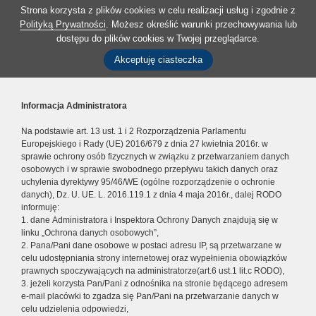
Strona korzysta z plików cookies w celu realizacji usług i zgodnie z
Polityką Prywatności
. Możesz określić warunki przechowywania lub
dostępu do plików cookies w Twojej przeglądarce.
Akceptuję ciasteczka
Informacja Administratora
Na podstawie art. 13 ust. 1 i 2 Rozporządzenia Parlamentu
Europejskiego i Rady (UE) 2016/679 z dnia 27 kwietnia 2016r. w
sprawie ochrony osób fizycznych w związku z przetwarzaniem danych
osobowych i w sprawie swobodnego przepływu takich danych oraz
uchylenia dyrektywy 95/46/WE (ogólne rozporządzenie o ochronie
danych), Dz. U. UE. L. 2016.119.1 z dnia 4 maja 2016r., dalej RODO
informuję:
1. dane Administratora i Inspektora Ochrony Danych znajdują się w
linku „Ochrona danych osobowych”,
2. Pana/Pani dane osobowe w postaci adresu IP, są przetwarzane w
celu udostępniania strony internetowej oraz wypełnienia obowiązków
prawnych spoczywających na administratorze(art.6 ust.1 lit.c RODO),
3. jeżeli korzysta Pan/Pani z odnośnika na stronie będącego adresem
e-mail placówki to zgadza się Pan/Pani na przetwarzanie danych w
celu udzielenia odpowiedzi,