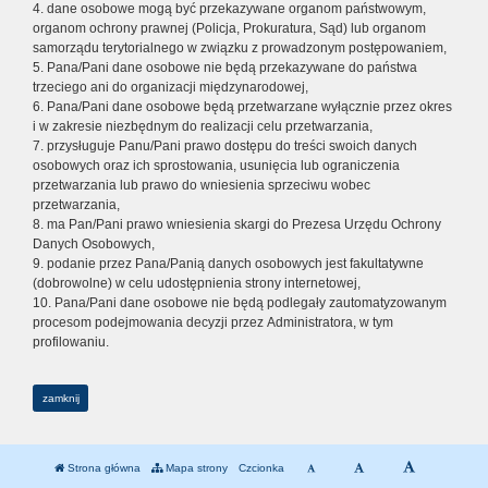
4. dane osobowe mogą być przekazywane organom państwowym,
organom ochrony prawnej (Policja, Prokuratura, Sąd) lub organom
samorządu terytorialnego w związku z prowadzonym postępowaniem,
5. Pana/Pani dane osobowe nie będą przekazywane do państwa
trzeciego ani do organizacji międzynarodowej,
6. Pana/Pani dane osobowe będą przetwarzane wyłącznie przez okres
i w zakresie niezbędnym do realizacji celu przetwarzania,
7. przysługuje Panu/Pani prawo dostępu do treści swoich danych
osobowych oraz ich sprostowania, usunięcia lub ograniczenia
przetwarzania lub prawo do wniesienia sprzeciwu wobec
przetwarzania,
8. ma Pan/Pani prawo wniesienia skargi do Prezesa Urzędu Ochrony
Danych Osobowych,
9. podanie przez Pana/Panią danych osobowych jest fakultatywne
(dobrowolne) w celu udostępnienia strony internetowej,
10. Pana/Pani dane osobowe nie będą podlegały zautomatyzowanym
procesom podejmowania decyzji przez Administratora, w tym
profilowaniu.
zamknij
Strona główna
Mapa strony
Czcionka