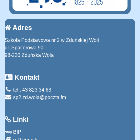
Adres
Szkoła Podstawowa nr 2 w Zduńskiej Woli
ul. Spacerowa 90
98-220 Zduńska Wola
Kontakt
tel.: 43 823 34 63
sp2.zd.wola@poczta.fm
Linki
BIP
e-Dziennik