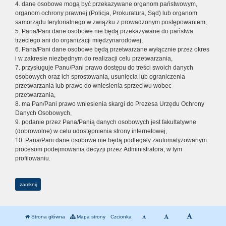
4. dane osobowe mogą być przekazywane organom państwowym,
organom ochrony prawnej (Policja, Prokuratura, Sąd) lub organom
samorządu terytorialnego w związku z prowadzonym postępowaniem,
5. Pana/Pani dane osobowe nie będą przekazywane do państwa
trzeciego ani do organizacji międzynarodowej,
6. Pana/Pani dane osobowe będą przetwarzane wyłącznie przez okres
i w zakresie niezbędnym do realizacji celu przetwarzania,
7. przysługuje Panu/Pani prawo dostępu do treści swoich danych
osobowych oraz ich sprostowania, usunięcia lub ograniczenia
przetwarzania lub prawo do wniesienia sprzeciwu wobec
przetwarzania,
8. ma Pan/Pani prawo wniesienia skargi do Prezesa Urzędu Ochrony
Danych Osobowych,
9. podanie przez Pana/Panią danych osobowych jest fakultatywne
(dobrowolne) w celu udostępnienia strony internetowej,
10. Pana/Pani dane osobowe nie będą podlegały zautomatyzowanym
procesom podejmowania decyzji przez Administratora, w tym
profilowaniu.
zamknij
Strona główna
Mapa strony
Czcionka