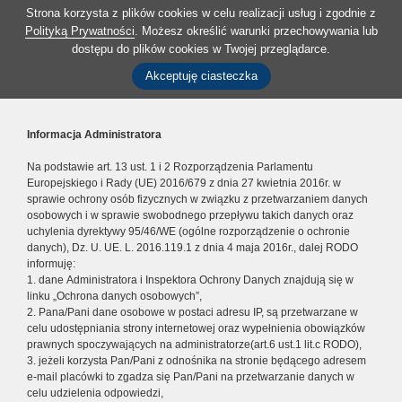
Strona korzysta z plików cookies w celu realizacji usług i zgodnie z
Polityką Prywatności
. Możesz określić warunki przechowywania lub
dostępu do plików cookies w Twojej przeglądarce.
Akceptuję ciasteczka
Informacja Administratora
Na podstawie art. 13 ust. 1 i 2 Rozporządzenia Parlamentu
Europejskiego i Rady (UE) 2016/679 z dnia 27 kwietnia 2016r. w
sprawie ochrony osób fizycznych w związku z przetwarzaniem danych
osobowych i w sprawie swobodnego przepływu takich danych oraz
uchylenia dyrektywy 95/46/WE (ogólne rozporządzenie o ochronie
danych), Dz. U. UE. L. 2016.119.1 z dnia 4 maja 2016r., dalej RODO
informuję:
1. dane Administratora i Inspektora Ochrony Danych znajdują się w
linku „Ochrona danych osobowych”,
2. Pana/Pani dane osobowe w postaci adresu IP, są przetwarzane w
celu udostępniania strony internetowej oraz wypełnienia obowiązków
prawnych spoczywających na administratorze(art.6 ust.1 lit.c RODO),
3. jeżeli korzysta Pan/Pani z odnośnika na stronie będącego adresem
e-mail placówki to zgadza się Pan/Pani na przetwarzanie danych w
celu udzielenia odpowiedzi,