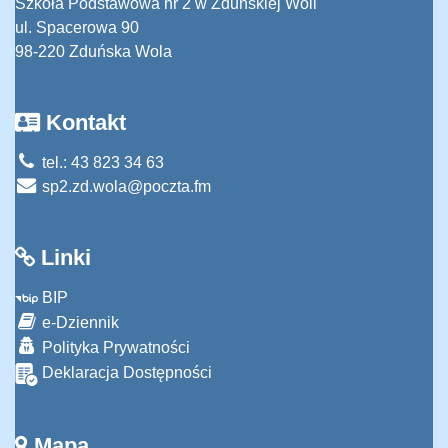
Szkoła Podstawowa nr 2 w Zduńskiej Woli
ul. Spacerowa 90
98-220 Zduńska Wola
Kontakt
tel.: 43 823 34 63
sp2.zd.wola@poczta.fm
Linki
BIP
e-Dziennik
Polityka Prywatności
Deklaracja Dostępności
Mapa