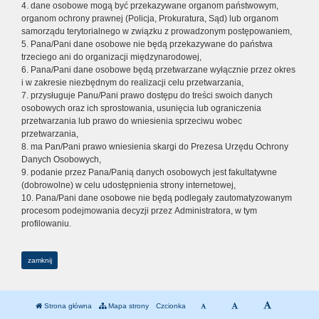
4. dane osobowe mogą być przekazywane organom państwowym,
organom ochrony prawnej (Policja, Prokuratura, Sąd) lub organom
samorządu terytorialnego w związku z prowadzonym postępowaniem,
5. Pana/Pani dane osobowe nie będą przekazywane do państwa
trzeciego ani do organizacji międzynarodowej,
6. Pana/Pani dane osobowe będą przetwarzane wyłącznie przez okres
i w zakresie niezbędnym do realizacji celu przetwarzania,
7. przysługuje Panu/Pani prawo dostępu do treści swoich danych
osobowych oraz ich sprostowania, usunięcia lub ograniczenia
przetwarzania lub prawo do wniesienia sprzeciwu wobec
przetwarzania,
8. ma Pan/Pani prawo wniesienia skargi do Prezesa Urzędu Ochrony
Danych Osobowych,
9. podanie przez Pana/Panią danych osobowych jest fakultatywne
(dobrowolne) w celu udostępnienia strony internetowej,
10. Pana/Pani dane osobowe nie będą podlegały zautomatyzowanym
procesom podejmowania decyzji przez Administratora, w tym
profilowaniu.
zamknij
Strona główna
Mapa strony
Czcionka