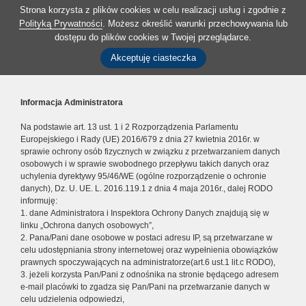
Strona korzysta z plików cookies w celu realizacji usług i zgodnie z
Polityką Prywatności
. Możesz określić warunki przechowywania lub
dostępu do plików cookies w Twojej przeglądarce.
Akceptuję ciasteczka
Informacja Administratora
Na podstawie art. 13 ust. 1 i 2 Rozporządzenia Parlamentu
Europejskiego i Rady (UE) 2016/679 z dnia 27 kwietnia 2016r. w
sprawie ochrony osób fizycznych w związku z przetwarzaniem danych
osobowych i w sprawie swobodnego przepływu takich danych oraz
uchylenia dyrektywy 95/46/WE (ogólne rozporządzenie o ochronie
danych), Dz. U. UE. L. 2016.119.1 z dnia 4 maja 2016r., dalej RODO
informuję:
1. dane Administratora i Inspektora Ochrony Danych znajdują się w
linku „Ochrona danych osobowych”,
2. Pana/Pani dane osobowe w postaci adresu IP, są przetwarzane w
celu udostępniania strony internetowej oraz wypełnienia obowiązków
prawnych spoczywających na administratorze(art.6 ust.1 lit.c RODO),
3. jeżeli korzysta Pan/Pani z odnośnika na stronie będącego adresem
e-mail placówki to zgadza się Pan/Pani na przetwarzanie danych w
celu udzielenia odpowiedzi,