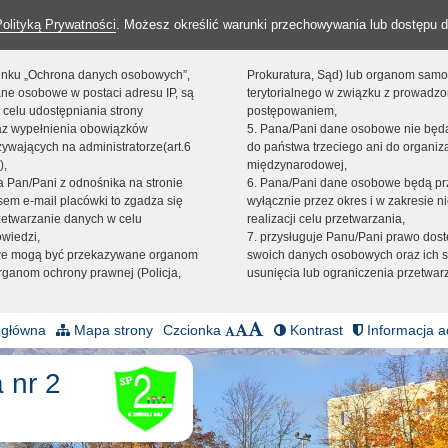
Polityką Prywatności
. Możesz określić warunki przechowywania lub dostępu d
 linku „Ochrona danych osobowych”,
Prokuratura, Sąd) lub organom sam
ne osobowe w postaci adresu IP, są
terytorialnego w związku z prowadz
 celu udostępniania strony
postępowaniem,
raz wypełnienia obowiązków
5. Pana/Pani dane osobowe nie bę
ywających na administratorze(art.6
do państwa trzeciego ani do organiza
),
międzynarodowej,
sta Pan/Pani z odnośnika na stronie
6. Pana/Pani dane osobowe będą pr
em e-mail placówki to zgadza się
wyłącznie przez okres i w zakresie 
zetwarzanie danych w celu
realizacji celu przetwarzania,
owiedzi,
7. przysługuje Panu/Pani prawo dost
we mogą być przekazywane organom
swoich danych osobowych oraz ich s
ganom ochrony prawnej (Policja,
usunięcia lub ograniczenia przetwar
 główna
Mapa strony
Czcionka
Kontrast
Informacja a
 nr 2