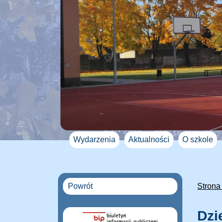
Wydarzenia
Aktualności
O szkole
Powrót
Strona
Dzi