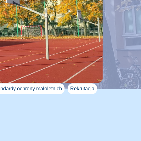
ndardy ochrony małoletnich
Rekrutacja