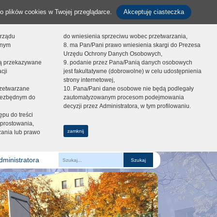
o plików cookies w Twojej przeglądarce.
Akceptuję ciasteczka
orządu
do wniesienia sprzeciwu wobec przetwarzania,
onym
8. ma Pan/Pani prawo wniesienia skargi do Prezesa
Urzędu Ochrony Danych Osobowych,
dą przekazywane
9. podanie przez Pana/Panią danych osobowych
cji
jest fakultatywne (dobrowolne) w celu udostępnienia
strony internetowej,
zetwarzane
10. Pana/Pani dane osobowe nie będą podlegały
niezbędnym do
zautomatyzowanym procesom podejmowania
decyzji przez Administratora, w tym profilowaniu.
ępu do treści
prostowania,
zamknij
zania lub prawo
dministratora
Fraza