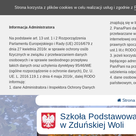
Strona korzysta z plików cookies w celu realizacji usług i zgodnie z
znajdują się w
Informacja Administratora
2. Pana/Pani da
przetwarzane w
Na podstawie art. 13 ust. 1 i 2 Rozporządzenia
internetowej o
Parlamentu Europejskiego i Rady (UE) 2016/679 z
prawnych spocz
dnia 27 kwietnia 2016r. w sprawie ochrony osób
ust.1 lit.c RODO
fizycznych w związku z przetwarzaniem danych
3. jeżeli korzy
osobowych i w sprawie swobodnego przepływu
będącego adres
takich danych oraz uchylenia dyrektywy 95/46/WE
Pan/Pani na pr
(ogólne rozporządzenie o ochronie danych), Dz. U.
udzielenia odp
UE. L. 2016.119.1 z dnia 4 maja 2016r., dalej RODO
4. dane osobo
informuję:
państwowym, or
1. dane Administratora i Inspektora Ochrony Danych
Strona
Szkoła Podstawowa
w Zduńskiej Woli