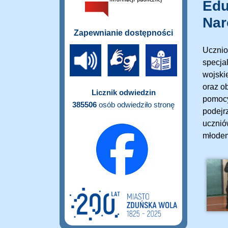
Edu
Nar
Zapewnianie dostępności
Ucznio
specja
wojski
oraz o
Licznik odwiedzin
pomocy
385506
osób odwiedziło stronę
podejr
ucznió
młodem