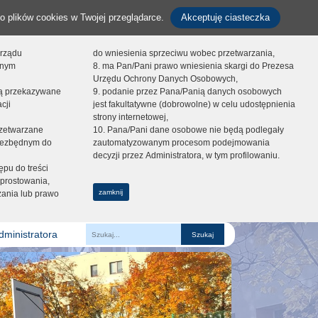
o plików cookies w Twojej przeglądarce.
Akceptuję ciasteczka
orządu
do wniesienia sprzeciwu wobec przetwarzania,
onym
8. ma Pan/Pani prawo wniesienia skargi do Prezesa
Urzędu Ochrony Danych Osobowych,
dą przekazywane
9. podanie przez Pana/Panią danych osobowych
cji
jest fakultatywne (dobrowolne) w celu udostępnienia
strony internetowej,
zetwarzane
10. Pana/Pani dane osobowe nie będą podlegały
niezbędnym do
zautomatyzowanym procesom podejmowania
decyzji przez Administratora, w tym profilowaniu.
ępu do treści
prostowania,
zamknij
zania lub prawo
dministratora
Fraza