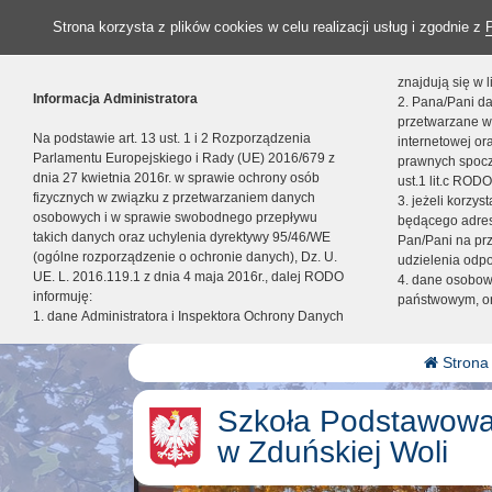
Strona korzysta z plików cookies w celu realizacji usług i zgodnie z
znajdują się w
Informacja Administratora
2. Pana/Pani da
przetwarzane w
Na podstawie art. 13 ust. 1 i 2 Rozporządzenia
internetowej o
Parlamentu Europejskiego i Rady (UE) 2016/679 z
prawnych spocz
dnia 27 kwietnia 2016r. w sprawie ochrony osób
ust.1 lit.c RODO
fizycznych w związku z przetwarzaniem danych
3. jeżeli korzy
osobowych i w sprawie swobodnego przepływu
będącego adres
takich danych oraz uchylenia dyrektywy 95/46/WE
Pan/Pani na pr
(ogólne rozporządzenie o ochronie danych), Dz. U.
udzielenia odp
UE. L. 2016.119.1 z dnia 4 maja 2016r., dalej RODO
4. dane osobo
informuję:
państwowym, or
1. dane Administratora i Inspektora Ochrony Danych
Strona
Szkoła Podstawowa
w Zduńskiej Woli