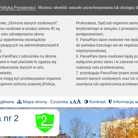
Polityką Prywatności
. Możesz określić warunki przechowywania lub dostępu d
 linku „Ochrona danych osobowych”,
Prokuratura, Sąd) lub organom sam
ne osobowe w postaci adresu IP, są
terytorialnego w związku z prowadz
 celu udostępniania strony
postępowaniem,
raz wypełnienia obowiązków
5. Pana/Pani dane osobowe nie bę
ywających na administratorze(art.6
do państwa trzeciego ani do organiza
),
międzynarodowej,
sta Pan/Pani z odnośnika na stronie
6. Pana/Pani dane osobowe będą pr
em e-mail placówki to zgadza się
wyłącznie przez okres i w zakresie 
zetwarzanie danych w celu
realizacji celu przetwarzania,
owiedzi,
7. przysługuje Panu/Pani prawo dost
we mogą być przekazywane organom
swoich danych osobowych oraz ich s
ganom ochrony prawnej (Policja,
usunięcia lub ograniczenia przetwar
 główna
Mapa strony
Czcionka
Kontrast
Informacja a
 nr 2