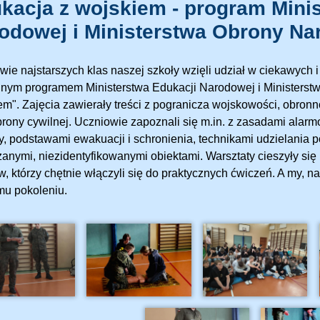
kacja z wojskiem - program Mini
odowej i Ministerstwa Obrony Na
wie najstarszych klas naszej szkoły wzięli udział w ciekawych
lnym programem Ministerstwa Edukacji Narodowej i Ministerst
em". Zajęcia zawierały treści z pogranicza wojskowości, obro
brony cywilnej. Uczniowie zapoznali się m.in. z zasadami ala
, podstawami ewakuacji i schronienia, technikami udzielania p
zanymi, niezidentyfikowanymi obiektami. Warsztaty cieszyły s
w, którzy chętnie włączyli się do praktycznych ćwiczeń. A my, n
u pokoleniu.