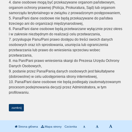
4. dane osobowe mogą być przekazywane organom państwowym,
organom ochrony prawnej (Policja, Prokuratura, Sąd) lub organom
samorządu terytorialnego w związku z prowadzonym postępowaniem,
5. Pana/Pani dane osobowe nie będą przekazywane do państwa
trzeciego ani do organizacji międzynarodowej,
6. Pana/Pani dane osobowe będą przetwarzane wyłącznie przez okres
i w zakresie niezbędnym do realizacji celu przetwarzania,
7. przysługuje Panu/Pani prawo dostępu do treści swoich danych
osobowych oraz ich sprostowania, usunięcia lub ograniczenia
przetwarzania lub prawo do wniesienia sprzeciwu wobec
przetwarzania,
8. ma Pan/Pani prawo wniesienia skargi do Prezesa Urzędu Ochrony
Danych Osobowych,
9. podanie przez Pana/Panią danych osobowych jest fakultatywne
(dobrowolne) w celu udostępnienia strony internetowej,
10. Pana/Pani dane osobowe nie będą podlegały zautomatyzowanym
procesom podejmowania decyzji przez Administratora, w tym
profilowaniu.
zamknij
Strona główna
Mapa strony
Czcionka