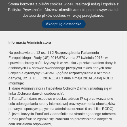
Strona korzysta z plików cookies w celu realizacji usług i zgodnie z
Polityką Prywatności
. Możesz określić warunki przechowywania lub
dostępu do plików cookies w Twojej przeglądarce.
Akceptuję ciasteczka
Informacja Administratora
Na podstawie art. 13 ust. 1 i 2 Rozporządzenia Parlamentu
Europejskiego i Rady (UE) 2016/679 z dnia 27 kwietnia 2016r. w
sprawie ochrony osób fizycznych w związku z przetwarzaniem danych
osobowych i w sprawie swobodnego przepływu takich danych oraz
uchylenia dyrektywy 95/46/WE (ogólne rozporządzenie o ochronie
danych), Dz. U. UE. L. 2016.119.1 z dnia 4 maja 2016r., dalej RODO
informuję:
1. dane Administratora i Inspektora Ochrony Danych znajdują się w
linku „Ochrona danych osobowych”,
2. Pana/Pani dane osobowe w postaci adresu IP, są przetwarzane w
celu udostępniania strony internetowej oraz wypełnienia obowiązków
prawnych spoczywających na administratorze(art.6 ust.1 lit.c RODO),
3. jeżeli korzysta Pan/Pani z odnośnika na stronie będącego adresem
e-mail placówki to zgadza się Pan/Pani na przetwarzanie danych w
celu udzielenia odpowiedzi,