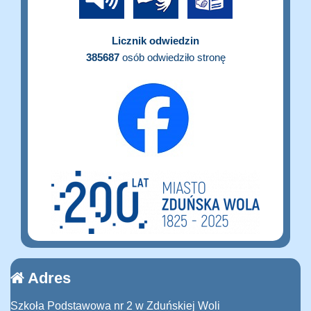
Licznik odwiedzin
385687
osób odwiedziło stronę
Adres
Szkoła Podstawowa nr 2 w Zduńskiej Woli