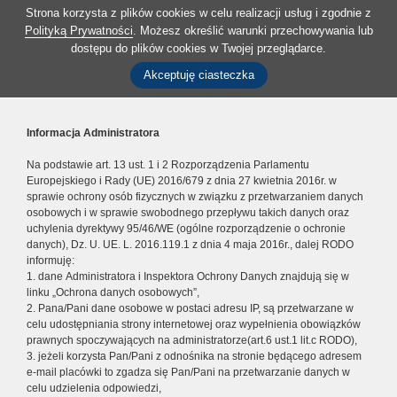
Strona korzysta z plików cookies w celu realizacji usług i zgodnie z
Polityką Prywatności
. Możesz określić warunki przechowywania lub
dostępu do plików cookies w Twojej przeglądarce.
Akceptuję ciasteczka
Informacja Administratora
Na podstawie art. 13 ust. 1 i 2 Rozporządzenia Parlamentu
Europejskiego i Rady (UE) 2016/679 z dnia 27 kwietnia 2016r. w
sprawie ochrony osób fizycznych w związku z przetwarzaniem danych
osobowych i w sprawie swobodnego przepływu takich danych oraz
uchylenia dyrektywy 95/46/WE (ogólne rozporządzenie o ochronie
danych), Dz. U. UE. L. 2016.119.1 z dnia 4 maja 2016r., dalej RODO
informuję:
1. dane Administratora i Inspektora Ochrony Danych znajdują się w
linku „Ochrona danych osobowych”,
2. Pana/Pani dane osobowe w postaci adresu IP, są przetwarzane w
celu udostępniania strony internetowej oraz wypełnienia obowiązków
prawnych spoczywających na administratorze(art.6 ust.1 lit.c RODO),
3. jeżeli korzysta Pan/Pani z odnośnika na stronie będącego adresem
e-mail placówki to zgadza się Pan/Pani na przetwarzanie danych w
celu udzielenia odpowiedzi,