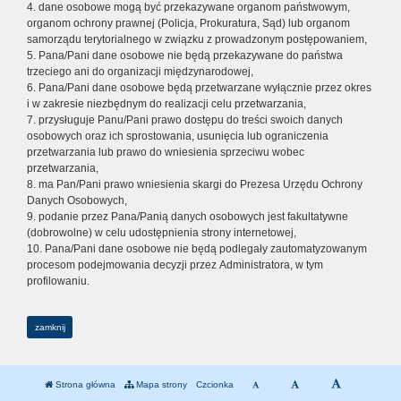
4. dane osobowe mogą być przekazywane organom państwowym,
organom ochrony prawnej (Policja, Prokuratura, Sąd) lub organom
samorządu terytorialnego w związku z prowadzonym postępowaniem,
5. Pana/Pani dane osobowe nie będą przekazywane do państwa
trzeciego ani do organizacji międzynarodowej,
6. Pana/Pani dane osobowe będą przetwarzane wyłącznie przez okres
i w zakresie niezbędnym do realizacji celu przetwarzania,
7. przysługuje Panu/Pani prawo dostępu do treści swoich danych
osobowych oraz ich sprostowania, usunięcia lub ograniczenia
przetwarzania lub prawo do wniesienia sprzeciwu wobec
przetwarzania,
8. ma Pan/Pani prawo wniesienia skargi do Prezesa Urzędu Ochrony
Danych Osobowych,
9. podanie przez Pana/Panią danych osobowych jest fakultatywne
(dobrowolne) w celu udostępnienia strony internetowej,
10. Pana/Pani dane osobowe nie będą podlegały zautomatyzowanym
procesom podejmowania decyzji przez Administratora, w tym
profilowaniu.
zamknij
Strona główna
Mapa strony
Czcionka