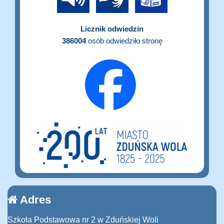
Licznik odwiedzin
386004
osób odwiedziło stronę
Adres
Szkoła Podstawowa nr 2 w Zduńskiej Woli