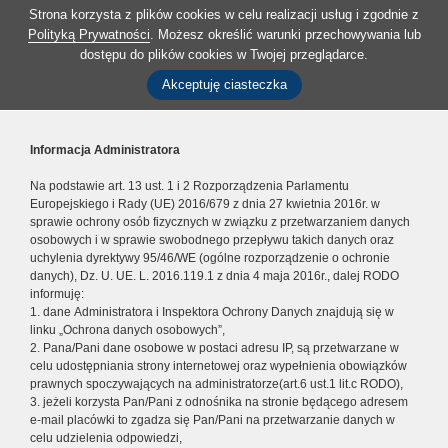
Strona korzysta z plików cookies w celu realizacji usług i zgodnie z
Polityką Prywatności
. Możesz określić warunki przechowywania lub
dostępu do plików cookies w Twojej przeglądarce.
Akceptuję ciasteczka
Informacja Administratora
Na podstawie art. 13 ust. 1 i 2 Rozporządzenia Parlamentu
Europejskiego i Rady (UE) 2016/679 z dnia 27 kwietnia 2016r. w
sprawie ochrony osób fizycznych w związku z przetwarzaniem danych
osobowych i w sprawie swobodnego przepływu takich danych oraz
uchylenia dyrektywy 95/46/WE (ogólne rozporządzenie o ochronie
danych), Dz. U. UE. L. 2016.119.1 z dnia 4 maja 2016r., dalej RODO
informuję:
1. dane Administratora i Inspektora Ochrony Danych znajdują się w
linku „Ochrona danych osobowych”,
2. Pana/Pani dane osobowe w postaci adresu IP, są przetwarzane w
celu udostępniania strony internetowej oraz wypełnienia obowiązków
prawnych spoczywających na administratorze(art.6 ust.1 lit.c RODO),
3. jeżeli korzysta Pan/Pani z odnośnika na stronie będącego adresem
e-mail placówki to zgadza się Pan/Pani na przetwarzanie danych w
celu udzielenia odpowiedzi,