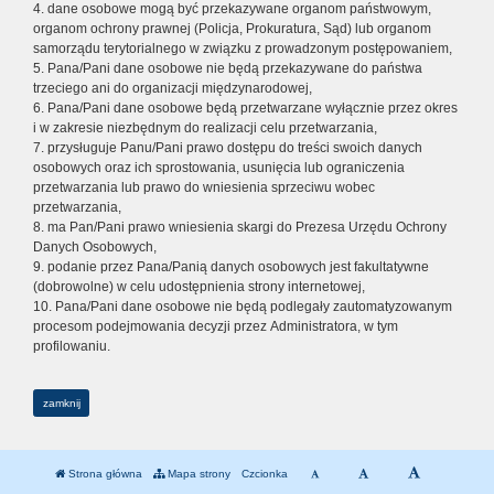
4. dane osobowe mogą być przekazywane organom państwowym,
organom ochrony prawnej (Policja, Prokuratura, Sąd) lub organom
samorządu terytorialnego w związku z prowadzonym postępowaniem,
5. Pana/Pani dane osobowe nie będą przekazywane do państwa
trzeciego ani do organizacji międzynarodowej,
6. Pana/Pani dane osobowe będą przetwarzane wyłącznie przez okres
i w zakresie niezbędnym do realizacji celu przetwarzania,
7. przysługuje Panu/Pani prawo dostępu do treści swoich danych
osobowych oraz ich sprostowania, usunięcia lub ograniczenia
przetwarzania lub prawo do wniesienia sprzeciwu wobec
przetwarzania,
8. ma Pan/Pani prawo wniesienia skargi do Prezesa Urzędu Ochrony
Danych Osobowych,
9. podanie przez Pana/Panią danych osobowych jest fakultatywne
(dobrowolne) w celu udostępnienia strony internetowej,
10. Pana/Pani dane osobowe nie będą podlegały zautomatyzowanym
procesom podejmowania decyzji przez Administratora, w tym
profilowaniu.
zamknij
Strona główna
Mapa strony
Czcionka