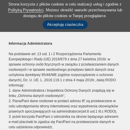
Strona korzysta z plików cookies w celu realizacji usług i zgodnie z
Polityką Prywatności
. Możesz określić warunki przechowywania lub
dostępu do plików cookies w Twojej przeglądarce.
Akceptuję ciasteczka
Informacja Administratora
Na podstawie art. 13 ust. 1 i 2 Rozporządzenia Parlamentu
Europejskiego i Rady (UE) 2016/679 z dnia 27 kwietnia 2016r. w
sprawie ochrony osób fizycznych w związku z przetwarzaniem danych
osobowych i w sprawie swobodnego przepływu takich danych oraz
uchylenia dyrektywy 95/46/WE (ogólne rozporządzenie o ochronie
danych), Dz. U. UE. L. 2016.119.1 z dnia 4 maja 2016r., dalej RODO
informuję:
1. dane Administratora i Inspektora Ochrony Danych znajdują się w
linku „Ochrona danych osobowych”,
2. Pana/Pani dane osobowe w postaci adresu IP, są przetwarzane w
celu udostępniania strony internetowej oraz wypełnienia obowiązków
prawnych spoczywających na administratorze(art.6 ust.1 lit.c RODO),
3. jeżeli korzysta Pan/Pani z odnośnika na stronie będącego adresem
e-mail placówki to zgadza się Pan/Pani na przetwarzanie danych w
celu udzielenia odpowiedzi,