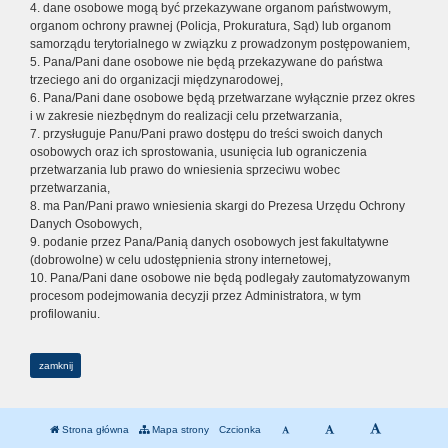
4. dane osobowe mogą być przekazywane organom państwowym,
organom ochrony prawnej (Policja, Prokuratura, Sąd) lub organom
samorządu terytorialnego w związku z prowadzonym postępowaniem,
5. Pana/Pani dane osobowe nie będą przekazywane do państwa
trzeciego ani do organizacji międzynarodowej,
6. Pana/Pani dane osobowe będą przetwarzane wyłącznie przez okres
i w zakresie niezbędnym do realizacji celu przetwarzania,
7. przysługuje Panu/Pani prawo dostępu do treści swoich danych
osobowych oraz ich sprostowania, usunięcia lub ograniczenia
przetwarzania lub prawo do wniesienia sprzeciwu wobec
przetwarzania,
8. ma Pan/Pani prawo wniesienia skargi do Prezesa Urzędu Ochrony
Danych Osobowych,
9. podanie przez Pana/Panią danych osobowych jest fakultatywne
(dobrowolne) w celu udostępnienia strony internetowej,
10. Pana/Pani dane osobowe nie będą podlegały zautomatyzowanym
procesom podejmowania decyzji przez Administratora, w tym
profilowaniu.
zamknij
Strona główna
Mapa strony
Czcionka