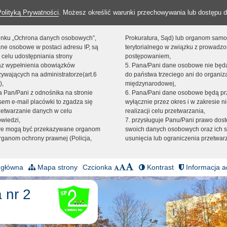
Polityką Prywatności
. Możesz określić warunki przechowywania lub dostępu d
 linku „Ochrona danych osobowych”,
Prokuratura, Sąd) lub organom sam
ne osobowe w postaci adresu IP, są
terytorialnego w związku z prowadz
 celu udostępniania strony
postępowaniem,
raz wypełnienia obowiązków
5. Pana/Pani dane osobowe nie bę
ywających na administratorze(art.6
do państwa trzeciego ani do organiza
),
międzynarodowej,
sta Pan/Pani z odnośnika na stronie
6. Pana/Pani dane osobowe będą pr
em e-mail placówki to zgadza się
wyłącznie przez okres i w zakresie 
zetwarzanie danych w celu
realizacji celu przetwarzania,
owiedzi,
7. przysługuje Panu/Pani prawo dost
we mogą być przekazywane organom
swoich danych osobowych oraz ich s
ganom ochrony prawnej (Policja,
usunięcia lub ograniczenia przetwar
 główna
Mapa strony
Czcionka
Kontrast
Informacja a
 nr 2