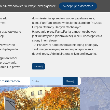
o plików cookies w Twojej przeglądarce.
Akceptuję ciasteczka
orządu
do wniesienia sprzeciwu wobec przetwarzania,
onym
8. ma Pan/Pani prawo wniesienia skargi do Prezesa
Urzędu Ochrony Danych Osobowych,
dą przekazywane
9. podanie przez Pana/Panią danych osobowych
cji
jest fakultatywne (dobrowolne) w celu udostępnienia
strony internetowej,
zetwarzane
10. Pana/Pani dane osobowe nie będą podlegały
niezbędnym do
zautomatyzowanym procesom podejmowania
decyzji przez Administratora, w tym profilowaniu.
ępu do treści
prostowania,
zamknij
zania lub prawo
dministratora
Fraza