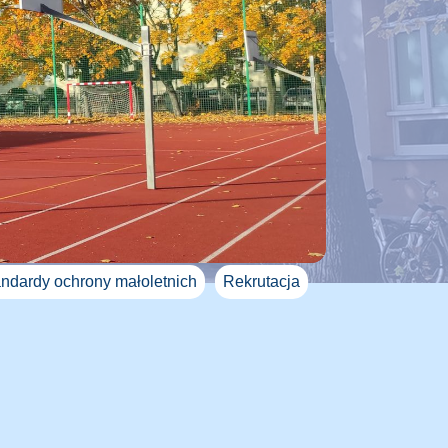
ndardy ochrony małoletnich
Rekrutacja