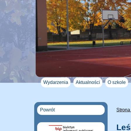
Wydarzenia
Aktualności
O szkole
Powrót
Strona
Leś