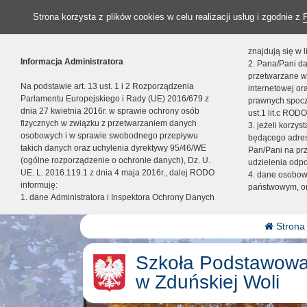
Strona korzysta z plików cookies w celu realizacji usług i zgodnie z
znajdują się w
Informacja Administratora
2. Pana/Pani da
przetwarzane w
Na podstawie art. 13 ust. 1 i 2 Rozporządzenia
internetowej o
Parlamentu Europejskiego i Rady (UE) 2016/679 z
prawnych spocz
dnia 27 kwietnia 2016r. w sprawie ochrony osób
ust.1 lit.c RODO
fizycznych w związku z przetwarzaniem danych
3. jeżeli korzy
osobowych i w sprawie swobodnego przepływu
będącego adres
takich danych oraz uchylenia dyrektywy 95/46/WE
Pan/Pani na pr
(ogólne rozporządzenie o ochronie danych), Dz. U.
udzielenia odp
UE. L. 2016.119.1 z dnia 4 maja 2016r., dalej RODO
4. dane osobo
informuję:
państwowym, or
1. dane Administratora i Inspektora Ochrony Danych
Strona
Szkoła Podstawowa
w Zduńskiej Woli