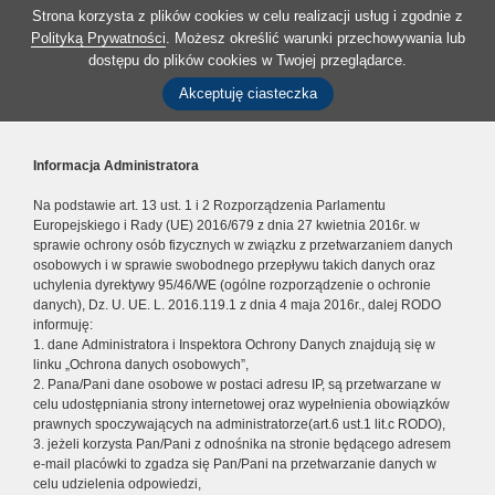
Strona korzysta z plików cookies w celu realizacji usług i zgodnie z
Polityką Prywatności
. Możesz określić warunki przechowywania lub
dostępu do plików cookies w Twojej przeglądarce.
Akceptuję ciasteczka
Informacja Administratora
Na podstawie art. 13 ust. 1 i 2 Rozporządzenia Parlamentu
Europejskiego i Rady (UE) 2016/679 z dnia 27 kwietnia 2016r. w
sprawie ochrony osób fizycznych w związku z przetwarzaniem danych
osobowych i w sprawie swobodnego przepływu takich danych oraz
uchylenia dyrektywy 95/46/WE (ogólne rozporządzenie o ochronie
danych), Dz. U. UE. L. 2016.119.1 z dnia 4 maja 2016r., dalej RODO
informuję:
1. dane Administratora i Inspektora Ochrony Danych znajdują się w
linku „Ochrona danych osobowych”,
2. Pana/Pani dane osobowe w postaci adresu IP, są przetwarzane w
celu udostępniania strony internetowej oraz wypełnienia obowiązków
prawnych spoczywających na administratorze(art.6 ust.1 lit.c RODO),
3. jeżeli korzysta Pan/Pani z odnośnika na stronie będącego adresem
e-mail placówki to zgadza się Pan/Pani na przetwarzanie danych w
celu udzielenia odpowiedzi,