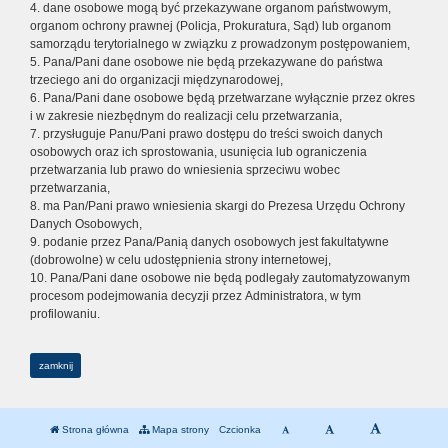
4. dane osobowe mogą być przekazywane organom państwowym,
organom ochrony prawnej (Policja, Prokuratura, Sąd) lub organom
samorządu terytorialnego w związku z prowadzonym postępowaniem,
5. Pana/Pani dane osobowe nie będą przekazywane do państwa
trzeciego ani do organizacji międzynarodowej,
6. Pana/Pani dane osobowe będą przetwarzane wyłącznie przez okres
i w zakresie niezbędnym do realizacji celu przetwarzania,
7. przysługuje Panu/Pani prawo dostępu do treści swoich danych
osobowych oraz ich sprostowania, usunięcia lub ograniczenia
przetwarzania lub prawo do wniesienia sprzeciwu wobec
przetwarzania,
8. ma Pan/Pani prawo wniesienia skargi do Prezesa Urzędu Ochrony
Danych Osobowych,
9. podanie przez Pana/Panią danych osobowych jest fakultatywne
(dobrowolne) w celu udostępnienia strony internetowej,
10. Pana/Pani dane osobowe nie będą podlegały zautomatyzowanym
procesom podejmowania decyzji przez Administratora, w tym
profilowaniu.
zamknij
Strona główna
Mapa strony
Czcionka