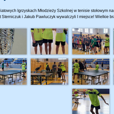
atowych Igrzyskach Młodzieży Szkolnej w tenisie stołowym nas
t Sterniczuk i Jakub Pawluczyk wywalczyli I miejsce! Wielkie b