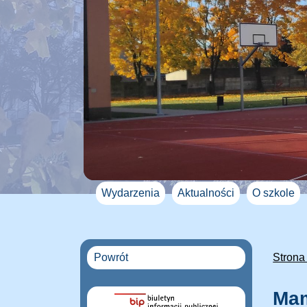
Wydarzenia
Aktualności
O szkole
Powrót
Strona
Mam