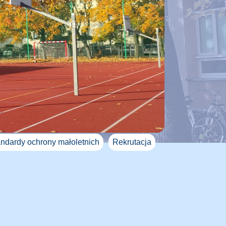
ndardy ochrony małoletnich
Rekrutacja