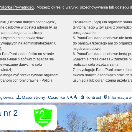
Polityką Prywatności
. Możesz określić warunki przechowywania lub dostępu d
 linku „Ochrona danych osobowych”,
Prokuratura, Sąd) lub organom sam
ne osobowe w postaci adresu IP, są
terytorialnego w związku z prowadz
 celu udostępniania strony
postępowaniem,
raz wypełnienia obowiązków
5. Pana/Pani dane osobowe nie bę
ywających na administratorze(art.6
do państwa trzeciego ani do organiza
),
międzynarodowej,
sta Pan/Pani z odnośnika na stronie
6. Pana/Pani dane osobowe będą pr
em e-mail placówki to zgadza się
wyłącznie przez okres i w zakresie 
zetwarzanie danych w celu
realizacji celu przetwarzania,
owiedzi,
7. przysługuje Panu/Pani prawo dost
we mogą być przekazywane organom
swoich danych osobowych oraz ich s
ganom ochrony prawnej (Policja,
usunięcia lub ograniczenia przetwar
 główna
Mapa strony
Czcionka
Kontrast
Informacja a
 nr 2