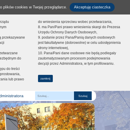
o plików cookies w Twojej przeglądarce.
Akceptuję ciasteczka
orządu
do wniesienia sprzeciwu wobec przetwarzania,
onym
8. ma Pan/Pani prawo wniesienia skargi do Prezesa
Urzędu Ochrony Danych Osobowych,
dą przekazywane
9. podanie przez Pana/Panią danych osobowych
cji
jest fakultatywne (dobrowolne) w celu udostępnienia
strony internetowej,
zetwarzane
10. Pana/Pani dane osobowe nie będą podlegały
niezbędnym do
zautomatyzowanym procesom podejmowania
decyzji przez Administratora, w tym profilowaniu.
ępu do treści
prostowania,
zamknij
zania lub prawo
dministratora
Fraza