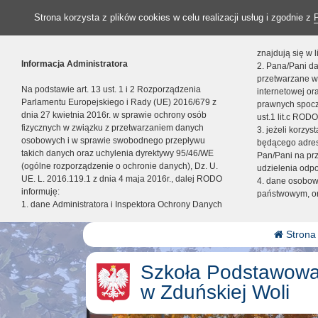
Strona korzysta z plików cookies w celu realizacji usług i zgodnie z
znajdują się w
Informacja Administratora
2. Pana/Pani da
przetwarzane w
Na podstawie art. 13 ust. 1 i 2 Rozporządzenia
internetowej o
Parlamentu Europejskiego i Rady (UE) 2016/679 z
prawnych spocz
dnia 27 kwietnia 2016r. w sprawie ochrony osób
ust.1 lit.c RODO
fizycznych w związku z przetwarzaniem danych
3. jeżeli korzy
osobowych i w sprawie swobodnego przepływu
będącego adres
takich danych oraz uchylenia dyrektywy 95/46/WE
Pan/Pani na pr
(ogólne rozporządzenie o ochronie danych), Dz. U.
udzielenia odp
UE. L. 2016.119.1 z dnia 4 maja 2016r., dalej RODO
4. dane osobo
informuję:
państwowym, or
1. dane Administratora i Inspektora Ochrony Danych
Strona
Szkoła Podstawowa
w Zduńskiej Woli