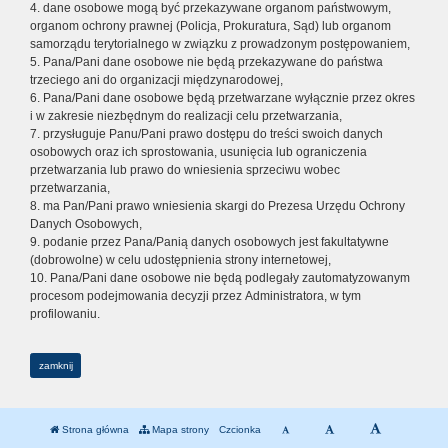
4. dane osobowe mogą być przekazywane organom państwowym,
organom ochrony prawnej (Policja, Prokuratura, Sąd) lub organom
samorządu terytorialnego w związku z prowadzonym postępowaniem,
5. Pana/Pani dane osobowe nie będą przekazywane do państwa
trzeciego ani do organizacji międzynarodowej,
6. Pana/Pani dane osobowe będą przetwarzane wyłącznie przez okres
i w zakresie niezbędnym do realizacji celu przetwarzania,
7. przysługuje Panu/Pani prawo dostępu do treści swoich danych
osobowych oraz ich sprostowania, usunięcia lub ograniczenia
przetwarzania lub prawo do wniesienia sprzeciwu wobec
przetwarzania,
8. ma Pan/Pani prawo wniesienia skargi do Prezesa Urzędu Ochrony
Danych Osobowych,
9. podanie przez Pana/Panią danych osobowych jest fakultatywne
(dobrowolne) w celu udostępnienia strony internetowej,
10. Pana/Pani dane osobowe nie będą podlegały zautomatyzowanym
procesom podejmowania decyzji przez Administratora, w tym
profilowaniu.
zamknij
Strona główna
Mapa strony
Czcionka