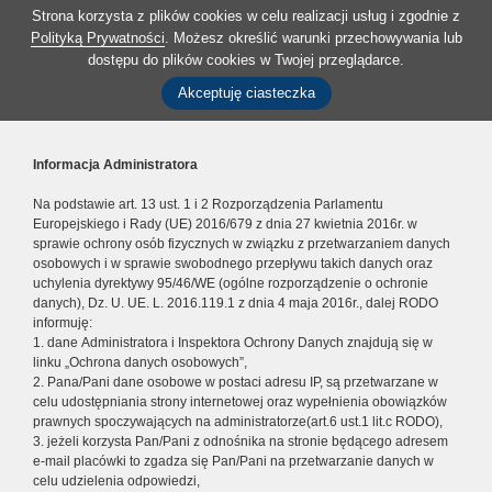
Strona korzysta z plików cookies w celu realizacji usług i zgodnie z
Polityką Prywatności
. Możesz określić warunki przechowywania lub
dostępu do plików cookies w Twojej przeglądarce.
Akceptuję ciasteczka
Informacja Administratora
Na podstawie art. 13 ust. 1 i 2 Rozporządzenia Parlamentu
Europejskiego i Rady (UE) 2016/679 z dnia 27 kwietnia 2016r. w
sprawie ochrony osób fizycznych w związku z przetwarzaniem danych
osobowych i w sprawie swobodnego przepływu takich danych oraz
uchylenia dyrektywy 95/46/WE (ogólne rozporządzenie o ochronie
danych), Dz. U. UE. L. 2016.119.1 z dnia 4 maja 2016r., dalej RODO
informuję:
1. dane Administratora i Inspektora Ochrony Danych znajdują się w
linku „Ochrona danych osobowych”,
2. Pana/Pani dane osobowe w postaci adresu IP, są przetwarzane w
celu udostępniania strony internetowej oraz wypełnienia obowiązków
prawnych spoczywających na administratorze(art.6 ust.1 lit.c RODO),
3. jeżeli korzysta Pan/Pani z odnośnika na stronie będącego adresem
e-mail placówki to zgadza się Pan/Pani na przetwarzanie danych w
celu udzielenia odpowiedzi,