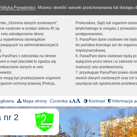
Polityką Prywatności
. Możesz określić warunki przechowywania lub dostępu d
 linku „Ochrona danych osobowych”,
Prokuratura, Sąd) lub organom sam
ne osobowe w postaci adresu IP, są
terytorialnego w związku z prowadz
 celu udostępniania strony
postępowaniem,
raz wypełnienia obowiązków
5. Pana/Pani dane osobowe nie bę
ywających na administratorze(art.6
do państwa trzeciego ani do organiza
),
międzynarodowej,
sta Pan/Pani z odnośnika na stronie
6. Pana/Pani dane osobowe będą pr
em e-mail placówki to zgadza się
wyłącznie przez okres i w zakresie 
zetwarzanie danych w celu
realizacji celu przetwarzania,
owiedzi,
7. przysługuje Panu/Pani prawo dost
we mogą być przekazywane organom
swoich danych osobowych oraz ich s
ganom ochrony prawnej (Policja,
usunięcia lub ograniczenia przetwar
 główna
Mapa strony
Czcionka
Kontrast
Informacja a
 nr 2