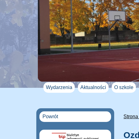
Wydarzenia
Aktualności
O szkole
Powrót
Strona
Ozd