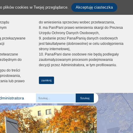
o plików cookies w Twojej przeglądarce.
Akceptuję ciasteczka
orządu
do wniesienia sprzeciwu wobec przetwarzania,
onym
8. ma Pan/Pani prawo wniesienia skargi do Prezesa
Urzędu Ochrony Danych Osobowych,
dą przekazywane
9. podanie przez Pana/Panią danych osobowych
cji
jest fakultatywne (dobrowolne) w celu udostępnienia
strony internetowej,
zetwarzane
10. Pana/Pani dane osobowe nie będą podlegały
niezbędnym do
zautomatyzowanym procesom podejmowania
decyzji przez Administratora, w tym profilowaniu.
ępu do treści
prostowania,
zamknij
zania lub prawo
dministratora
Fraza