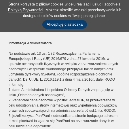
Strona korzysta z plików cookies w celu realizacji usług i zgodnie z
Polityką Prywatności
. Możesz określić warunki przechowywania lub
dostępu do plików cookies w Twojej przeglądarce.
Akceptuję ciasteczka
Informacja Administratora
Na podstawie art. 13 ust. 1 i 2 Rozporządzenia Parlamentu
Europejskiego i Rady (UE) 2016/679 z dnia 27 kwietnia 2016r. w
sprawie ochrony osób fizycznych w związku z przetwarzaniem danych
osobowych i w sprawie swobodnego przepływu takich danych oraz
uchylenia dyrektywy 95/46/WE (ogólne rozporządzenie o ochronie
danych), Dz. U. UE. L. 2016.119.1 z dnia 4 maja 2016r., dalej RODO
informuję:
1. dane Administratora i Inspektora Ochrony Danych znajdują się w
linku „Ochrona danych osobowych”,
2. Pana/Pani dane osobowe w postaci adresu IP, są przetwarzane w
celu udostępniania strony internetowej oraz wypełnienia obowiązków
prawnych spoczywających na administratorze(art.6 ust.1 lit.c RODO),
3. jeżeli korzysta Pan/Pani z odnośnika na stronie będącego adresem
e-mail placówki to zgadza się Pan/Pani na przetwarzanie danych w
celu udzielenia odpowiedzi,