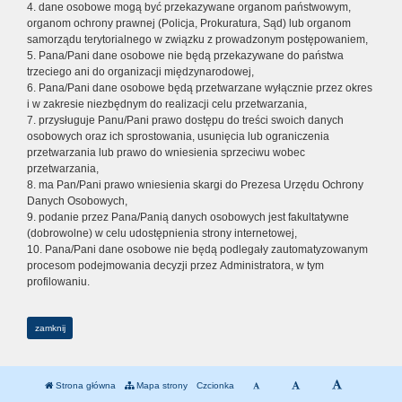
4. dane osobowe mogą być przekazywane organom państwowym,
organom ochrony prawnej (Policja, Prokuratura, Sąd) lub organom
samorządu terytorialnego w związku z prowadzonym postępowaniem,
5. Pana/Pani dane osobowe nie będą przekazywane do państwa
trzeciego ani do organizacji międzynarodowej,
6. Pana/Pani dane osobowe będą przetwarzane wyłącznie przez okres
i w zakresie niezbędnym do realizacji celu przetwarzania,
7. przysługuje Panu/Pani prawo dostępu do treści swoich danych
osobowych oraz ich sprostowania, usunięcia lub ograniczenia
przetwarzania lub prawo do wniesienia sprzeciwu wobec
przetwarzania,
8. ma Pan/Pani prawo wniesienia skargi do Prezesa Urzędu Ochrony
Danych Osobowych,
9. podanie przez Pana/Panią danych osobowych jest fakultatywne
(dobrowolne) w celu udostępnienia strony internetowej,
10. Pana/Pani dane osobowe nie będą podlegały zautomatyzowanym
procesom podejmowania decyzji przez Administratora, w tym
profilowaniu.
zamknij
Strona główna
Mapa strony
Czcionka