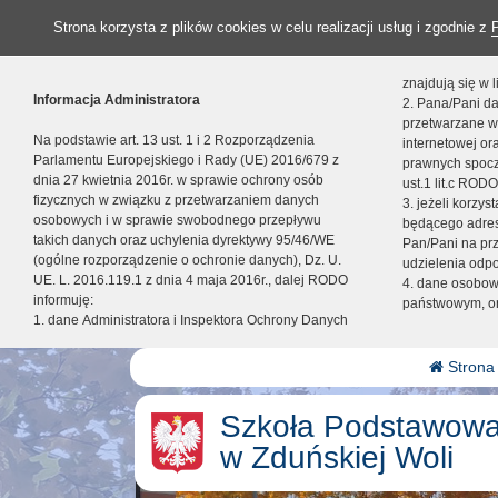
Strona korzysta z plików cookies w celu realizacji usług i zgodnie z
znajdują się w
Informacja Administratora
2. Pana/Pani da
przetwarzane w
Na podstawie art. 13 ust. 1 i 2 Rozporządzenia
internetowej o
Parlamentu Europejskiego i Rady (UE) 2016/679 z
prawnych spocz
dnia 27 kwietnia 2016r. w sprawie ochrony osób
ust.1 lit.c RODO
fizycznych w związku z przetwarzaniem danych
3. jeżeli korzy
osobowych i w sprawie swobodnego przepływu
będącego adres
takich danych oraz uchylenia dyrektywy 95/46/WE
Pan/Pani na pr
(ogólne rozporządzenie o ochronie danych), Dz. U.
udzielenia odp
UE. L. 2016.119.1 z dnia 4 maja 2016r., dalej RODO
4. dane osobo
informuję:
państwowym, or
1. dane Administratora i Inspektora Ochrony Danych
Strona
Szkoła Podstawowa
w Zduńskiej Woli