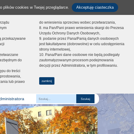
o plików cookies w Twojej przeglądarce.
Akceptuję ciasteczka
orządu
do wniesienia sprzeciwu wobec przetwarzania,
onym
8. ma Pan/Pani prawo wniesienia skargi do Prezesa
Urzędu Ochrony Danych Osobowych,
dą przekazywane
9. podanie przez Pana/Panią danych osobowych
cji
jest fakultatywne (dobrowolne) w celu udostępnienia
strony internetowej,
zetwarzane
10. Pana/Pani dane osobowe nie będą podlegały
niezbędnym do
zautomatyzowanym procesom podejmowania
decyzji przez Administratora, w tym profilowaniu.
ępu do treści
prostowania,
zamknij
zania lub prawo
dministratora
Fraza