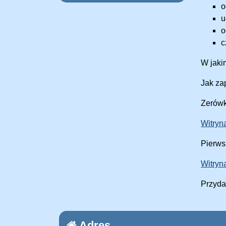
o
u
o
c
W jakim
Jak za
Zerówk
Witryn
Pierws
Witryn
Przyda
Adres