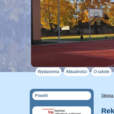
Wydarzenia
Aktualności
O szkole
Powrót
Strona
Rek