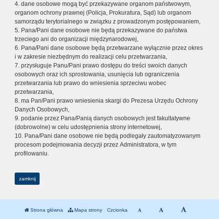
4. dane osobowe mogą być przekazywane organom państwowym,
organom ochrony prawnej (Policja, Prokuratura, Sąd) lub organom
samorządu terytorialnego w związku z prowadzonym postępowaniem,
5. Pana/Pani dane osobowe nie będą przekazywane do państwa
trzeciego ani do organizacji międzynarodowej,
6. Pana/Pani dane osobowe będą przetwarzane wyłącznie przez okres
i w zakresie niezbędnym do realizacji celu przetwarzania,
7. przysługuje Panu/Pani prawo dostępu do treści swoich danych
osobowych oraz ich sprostowania, usunięcia lub ograniczenia
przetwarzania lub prawo do wniesienia sprzeciwu wobec
przetwarzania,
8. ma Pan/Pani prawo wniesienia skargi do Prezesa Urzędu Ochrony
Danych Osobowych,
9. podanie przez Pana/Panią danych osobowych jest fakultatywne
(dobrowolne) w celu udostępnienia strony internetowej,
10. Pana/Pani dane osobowe nie będą podlegały zautomatyzowanym
procesom podejmowania decyzji przez Administratora, w tym
profilowaniu.
zamknij
Strona główna
Mapa strony
Czcionka