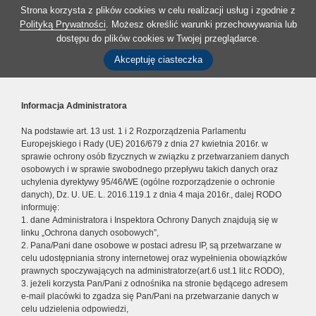
Strona korzysta z plików cookies w celu realizacji usług i zgodnie z
Polityką Prywatności
. Możesz określić warunki przechowywania lub
dostępu do plików cookies w Twojej przeglądarce.
Akceptuję ciasteczka
Informacja Administratora
Na podstawie art. 13 ust. 1 i 2 Rozporządzenia Parlamentu
Europejskiego i Rady (UE) 2016/679 z dnia 27 kwietnia 2016r. w
sprawie ochrony osób fizycznych w związku z przetwarzaniem danych
osobowych i w sprawie swobodnego przepływu takich danych oraz
uchylenia dyrektywy 95/46/WE (ogólne rozporządzenie o ochronie
danych), Dz. U. UE. L. 2016.119.1 z dnia 4 maja 2016r., dalej RODO
informuję:
1. dane Administratora i Inspektora Ochrony Danych znajdują się w
linku „Ochrona danych osobowych”,
2. Pana/Pani dane osobowe w postaci adresu IP, są przetwarzane w
celu udostępniania strony internetowej oraz wypełnienia obowiązków
prawnych spoczywających na administratorze(art.6 ust.1 lit.c RODO),
3. jeżeli korzysta Pan/Pani z odnośnika na stronie będącego adresem
e-mail placówki to zgadza się Pan/Pani na przetwarzanie danych w
celu udzielenia odpowiedzi,