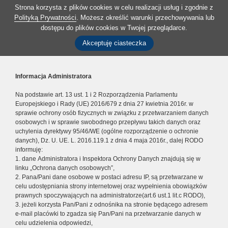
Strona korzysta z plików cookies w celu realizacji usług i zgodnie z
Polityką Prywatności
. Możesz określić warunki przechowywania lub
dostępu do plików cookies w Twojej przeglądarce.
Akceptuję ciasteczka
Informacja Administratora
Na podstawie art. 13 ust. 1 i 2 Rozporządzenia Parlamentu
Europejskiego i Rady (UE) 2016/679 z dnia 27 kwietnia 2016r. w
sprawie ochrony osób fizycznych w związku z przetwarzaniem danych
osobowych i w sprawie swobodnego przepływu takich danych oraz
uchylenia dyrektywy 95/46/WE (ogólne rozporządzenie o ochronie
danych), Dz. U. UE. L. 2016.119.1 z dnia 4 maja 2016r., dalej RODO
informuję:
1. dane Administratora i Inspektora Ochrony Danych znajdują się w
linku „Ochrona danych osobowych”,
2. Pana/Pani dane osobowe w postaci adresu IP, są przetwarzane w
celu udostępniania strony internetowej oraz wypełnienia obowiązków
prawnych spoczywających na administratorze(art.6 ust.1 lit.c RODO),
3. jeżeli korzysta Pan/Pani z odnośnika na stronie będącego adresem
e-mail placówki to zgadza się Pan/Pani na przetwarzanie danych w
celu udzielenia odpowiedzi,