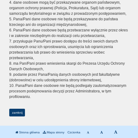
4. dane osobowe mogą być przekazywane organom państwowym,
organom ochrony prawnej (Policja, Prokuratura, Sąd) lub organom
samorządu terytorialnego w związku z prowadzonym postępowaniem,
5. Pana/Pani dane osobowe nie będą przekazywane do państwa
trzeciego ani do organizacji międzynarodowej,
6. Pana/Pani dane osobowe będą przetwarzane wyłącznie przez okres
i w zakresie niezbędnym do realizacji celu przetwarzania,
7. przysługuje Panu/Pani prawo dostępu do treści swoich danych
osobowych oraz ich sprostowania, usunięcia lub ograniczenia
przetwarzania lub prawo do wniesienia sprzeciwu wobec
przetwarzania,
8. ma Pan/Pani prawo wniesienia skargi do Prezesa Urzędu Ochrony
Danych Osobowych,
9. podanie przez Pana/Panią danych osobowych jest fakultatywne
(dobrowolne) w celu udostępnienia strony internetowej,
10. Pana/Pani dane osobowe nie będą podlegały zautomatyzowanym
procesom podejmowania decyzji przez Administratora, w tym
profilowaniu.
zamknij
Strona główna
Mapa strony
Czcionka