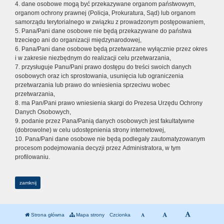
4. dane osobowe mogą być przekazywane organom państwowym,
organom ochrony prawnej (Policja, Prokuratura, Sąd) lub organom
samorządu terytorialnego w związku z prowadzonym postępowaniem,
5. Pana/Pani dane osobowe nie będą przekazywane do państwa
trzeciego ani do organizacji międzynarodowej,
6. Pana/Pani dane osobowe będą przetwarzane wyłącznie przez okres
i w zakresie niezbędnym do realizacji celu przetwarzania,
7. przysługuje Panu/Pani prawo dostępu do treści swoich danych
osobowych oraz ich sprostowania, usunięcia lub ograniczenia
przetwarzania lub prawo do wniesienia sprzeciwu wobec
przetwarzania,
8. ma Pan/Pani prawo wniesienia skargi do Prezesa Urzędu Ochrony
Danych Osobowych,
9. podanie przez Pana/Panią danych osobowych jest fakultatywne
(dobrowolne) w celu udostępnienia strony internetowej,
10. Pana/Pani dane osobowe nie będą podlegały zautomatyzowanym
procesom podejmowania decyzji przez Administratora, w tym
profilowaniu.
zamknij
Strona główna
Mapa strony
Czcionka