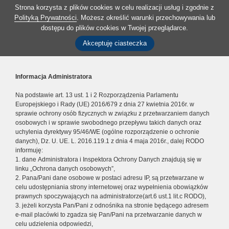
Strona korzysta z plików cookies w celu realizacji usług i zgodnie z
Polityką Prywatności
. Możesz określić warunki przechowywania lub
dostępu do plików cookies w Twojej przeglądarce.
Akceptuję ciasteczka
Informacja Administratora
Na podstawie art. 13 ust. 1 i 2 Rozporządzenia Parlamentu
Europejskiego i Rady (UE) 2016/679 z dnia 27 kwietnia 2016r. w
sprawie ochrony osób fizycznych w związku z przetwarzaniem danych
osobowych i w sprawie swobodnego przepływu takich danych oraz
uchylenia dyrektywy 95/46/WE (ogólne rozporządzenie o ochronie
danych), Dz. U. UE. L. 2016.119.1 z dnia 4 maja 2016r., dalej RODO
informuję:
1. dane Administratora i Inspektora Ochrony Danych znajdują się w
linku „Ochrona danych osobowych”,
2. Pana/Pani dane osobowe w postaci adresu IP, są przetwarzane w
celu udostępniania strony internetowej oraz wypełnienia obowiązków
prawnych spoczywających na administratorze(art.6 ust.1 lit.c RODO),
3. jeżeli korzysta Pan/Pani z odnośnika na stronie będącego adresem
e-mail placówki to zgadza się Pan/Pani na przetwarzanie danych w
celu udzielenia odpowiedzi,