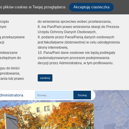
o plików cookies w Twojej przeglądarce.
Akceptuję ciasteczka
orządu
do wniesienia sprzeciwu wobec przetwarzania,
onym
8. ma Pan/Pani prawo wniesienia skargi do Prezesa
Urzędu Ochrony Danych Osobowych,
dą przekazywane
9. podanie przez Pana/Panią danych osobowych
cji
jest fakultatywne (dobrowolne) w celu udostępnienia
strony internetowej,
zetwarzane
10. Pana/Pani dane osobowe nie będą podlegały
niezbędnym do
zautomatyzowanym procesom podejmowania
decyzji przez Administratora, w tym profilowaniu.
ępu do treści
prostowania,
zamknij
zania lub prawo
dministratora
Fraza