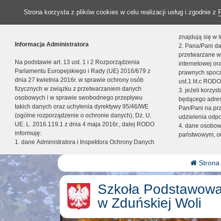
Strona korzysta z plików cookies w celu realizacji usług i zgodnie z
znajdują się w
Informacja Administratora
2. Pana/Pani da
przetwarzane w
Na podstawie art. 13 ust. 1 i 2 Rozporządzenia
internetowej o
Parlamentu Europejskiego i Rady (UE) 2016/679 z
prawnych spocz
dnia 27 kwietnia 2016r. w sprawie ochrony osób
ust.1 lit.c RODO
fizycznych w związku z przetwarzaniem danych
3. jeżeli korzy
osobowych i w sprawie swobodnego przepływu
będącego adres
takich danych oraz uchylenia dyrektywy 95/46/WE
Pan/Pani na pr
(ogólne rozporządzenie o ochronie danych), Dz. U.
udzielenia odp
UE. L. 2016.119.1 z dnia 4 maja 2016r., dalej RODO
4. dane osobo
informuję:
państwowym, or
1. dane Administratora i Inspektora Ochrony Danych
Strona
Szkoła Podstawowa
w Zduńskiej Woli