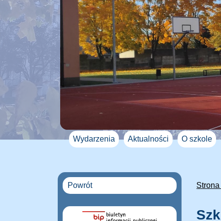
Wydarzenia
Aktualności
O szkole
Powrót
Strona
Szk