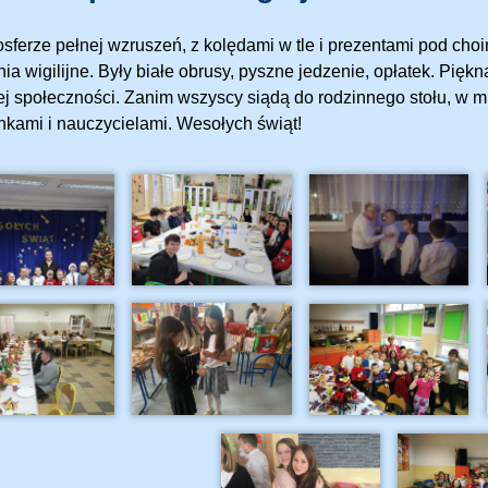
sferze pełnej wzruszeń, z kolędami w tle i prezentami pod cho
ia wigilijne. Były białe obrusy, pyszne jedzenie, opłatek. Piękn
ej społeczności. Zanim wszyscy siądą do rodzinnego stołu, w mi
nkami i nauczycielami. Wesołych świąt!