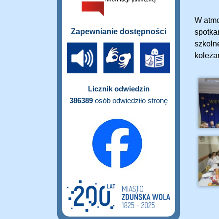
W atmo
Zapewnianie dostępności
spotkan
szkoln
koleża
Licznik odwiedzin
386389
osób odwiedziło stronę