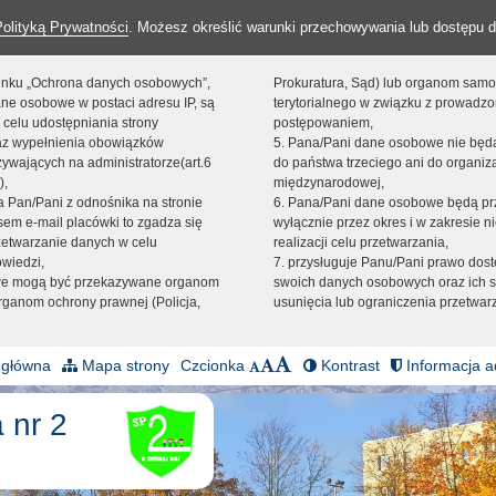
Polityką Prywatności
. Możesz określić warunki przechowywania lub dostępu d
 linku „Ochrona danych osobowych”,
Prokuratura, Sąd) lub organom sam
ne osobowe w postaci adresu IP, są
terytorialnego w związku z prowadz
 celu udostępniania strony
postępowaniem,
raz wypełnienia obowiązków
5. Pana/Pani dane osobowe nie bę
ywających na administratorze(art.6
do państwa trzeciego ani do organiza
),
międzynarodowej,
sta Pan/Pani z odnośnika na stronie
6. Pana/Pani dane osobowe będą pr
em e-mail placówki to zgadza się
wyłącznie przez okres i w zakresie 
zetwarzanie danych w celu
realizacji celu przetwarzania,
owiedzi,
7. przysługuje Panu/Pani prawo dost
we mogą być przekazywane organom
swoich danych osobowych oraz ich s
ganom ochrony prawnej (Policja,
usunięcia lub ograniczenia przetwar
 główna
Mapa strony
Czcionka
Kontrast
Informacja a
 nr 2