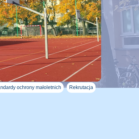
ndardy ochrony małoletnich
Rekrutacja