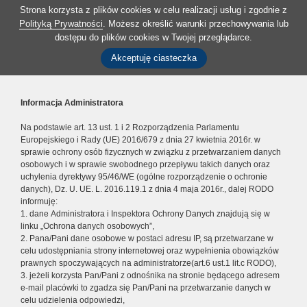
Strona korzysta z plików cookies w celu realizacji usług i zgodnie z
Polityką Prywatności
. Możesz określić warunki przechowywania lub
dostępu do plików cookies w Twojej przeglądarce.
Akceptuję ciasteczka
Informacja Administratora
Na podstawie art. 13 ust. 1 i 2 Rozporządzenia Parlamentu
Europejskiego i Rady (UE) 2016/679 z dnia 27 kwietnia 2016r. w
sprawie ochrony osób fizycznych w związku z przetwarzaniem danych
osobowych i w sprawie swobodnego przepływu takich danych oraz
uchylenia dyrektywy 95/46/WE (ogólne rozporządzenie o ochronie
danych), Dz. U. UE. L. 2016.119.1 z dnia 4 maja 2016r., dalej RODO
informuję:
1. dane Administratora i Inspektora Ochrony Danych znajdują się w
linku „Ochrona danych osobowych”,
2. Pana/Pani dane osobowe w postaci adresu IP, są przetwarzane w
celu udostępniania strony internetowej oraz wypełnienia obowiązków
prawnych spoczywających na administratorze(art.6 ust.1 lit.c RODO),
3. jeżeli korzysta Pan/Pani z odnośnika na stronie będącego adresem
e-mail placówki to zgadza się Pan/Pani na przetwarzanie danych w
celu udzielenia odpowiedzi,