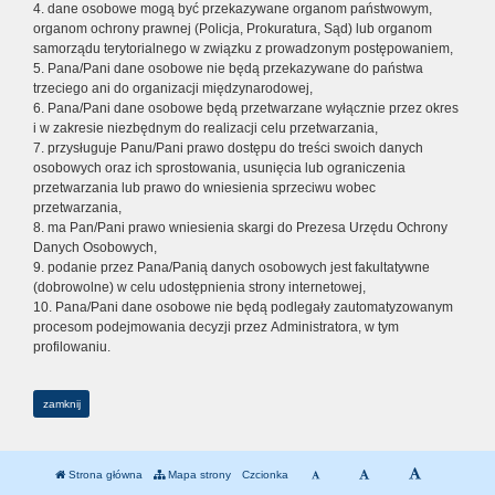
4. dane osobowe mogą być przekazywane organom państwowym,
organom ochrony prawnej (Policja, Prokuratura, Sąd) lub organom
samorządu terytorialnego w związku z prowadzonym postępowaniem,
5. Pana/Pani dane osobowe nie będą przekazywane do państwa
trzeciego ani do organizacji międzynarodowej,
6. Pana/Pani dane osobowe będą przetwarzane wyłącznie przez okres
i w zakresie niezbędnym do realizacji celu przetwarzania,
7. przysługuje Panu/Pani prawo dostępu do treści swoich danych
osobowych oraz ich sprostowania, usunięcia lub ograniczenia
przetwarzania lub prawo do wniesienia sprzeciwu wobec
przetwarzania,
8. ma Pan/Pani prawo wniesienia skargi do Prezesa Urzędu Ochrony
Danych Osobowych,
9. podanie przez Pana/Panią danych osobowych jest fakultatywne
(dobrowolne) w celu udostępnienia strony internetowej,
10. Pana/Pani dane osobowe nie będą podlegały zautomatyzowanym
procesom podejmowania decyzji przez Administratora, w tym
profilowaniu.
zamknij
Strona główna
Mapa strony
Czcionka