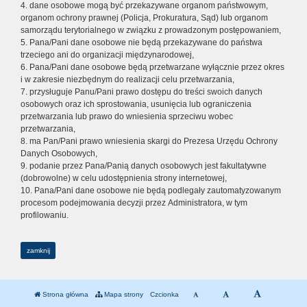
4. dane osobowe mogą być przekazywane organom państwowym,
organom ochrony prawnej (Policja, Prokuratura, Sąd) lub organom
samorządu terytorialnego w związku z prowadzonym postępowaniem,
5. Pana/Pani dane osobowe nie będą przekazywane do państwa
trzeciego ani do organizacji międzynarodowej,
6. Pana/Pani dane osobowe będą przetwarzane wyłącznie przez okres
i w zakresie niezbędnym do realizacji celu przetwarzania,
7. przysługuje Panu/Pani prawo dostępu do treści swoich danych
osobowych oraz ich sprostowania, usunięcia lub ograniczenia
przetwarzania lub prawo do wniesienia sprzeciwu wobec
przetwarzania,
8. ma Pan/Pani prawo wniesienia skargi do Prezesa Urzędu Ochrony
Danych Osobowych,
9. podanie przez Pana/Panią danych osobowych jest fakultatywne
(dobrowolne) w celu udostępnienia strony internetowej,
10. Pana/Pani dane osobowe nie będą podlegały zautomatyzowanym
procesom podejmowania decyzji przez Administratora, w tym
profilowaniu.
zamknij
Strona główna
Mapa strony
Czcionka