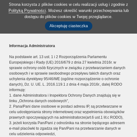
Strona korzysta z plików cookies w celu realizacji usług i zgodnie z
Polityką Prywatności
. Możesz określić warunki przechowywania lub
dostępu do plików cookies w Twojej przeglądarce.
Akceptuję ciasteczka
Informacja Administratora
Na podstawie art. 13 ust. 1 i 2 Rozporządzenia Parlamentu
Europejskiego i Rady (UE) 2016/679 z dnia 27 kwietnia 2016r. w
sprawie ochrony osób fizycznych w związku z przetwarzaniem danych
osobowych i w sprawie swobodnego przepływu takich danych oraz
uchylenia dyrektywy 95/46/WE (ogólne rozporządzenie o ochronie
danych), Dz. U. UE. L. 2016.119.1 z dnia 4 maja 2016r., dalej RODO
informuję:
1. dane Administratora i Inspektora Ochrony Danych znajdują się w
linku „Ochrona danych osobowych”,
2. Pana/Pani dane osobowe w postaci adresu IP, są przetwarzane w
celu udostępniania strony internetowej oraz wypełnienia obowiązków
prawnych spoczywających na administratorze(art.6 ust.1 lit.c RODO),
3. jeżeli korzysta Pan/Pani z odnośnika na stronie będącego adresem
e-mail placówki to zgadza się Pan/Pani na przetwarzanie danych w
celu udzielenia odpowiedzi,